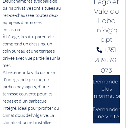
Lago et
Deux chambres avec salle de
bains privative sont situées au
Vale do
rez-de-chaussée, toutes deux
Lobo
équipées d'armoires
info@q
encastrées.
À l'étage, la suite parentale
p.pt
comprend un dressing, un
+351
coin bureau et une terrasse
privée avec vue partielle sur la
289 396
mer.
073
À l'extérieur, la villa dispose
d'une grande piscine, de
Demander
jardins paysagers, d'une
plus
terrasse couverte pour les
d'informations
repas et d'un barbecue
intégré, idéal pour profiter du
Demander
climat doux de l'Algarve. La
une visite
climatisation est installée