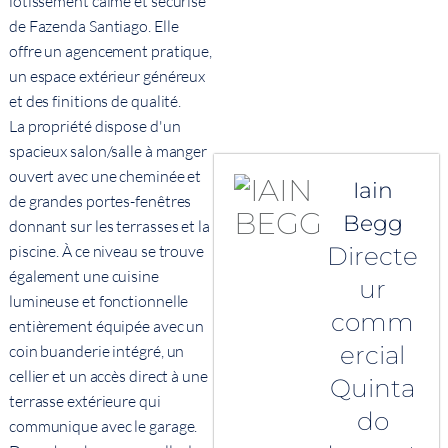
lotissement calme et sécurisé
de Fazenda Santiago. Elle
offre un agencement pratique,
un espace extérieur généreux
et des finitions de qualité.
La propriété dispose d'un
spacieux salon/salle à manger
ouvert avec une cheminée et
Iain
de grandes portes-fenêtres
Begg
donnant sur les terrasses et la
Directe
piscine. À ce niveau se trouve
également une cuisine
ur
lumineuse et fonctionnelle
comm
entièrement équipée avec un
ercial
coin buanderie intégré, un
cellier et un accès direct à une
Quinta
terrasse extérieure qui
do
communique avec le garage.