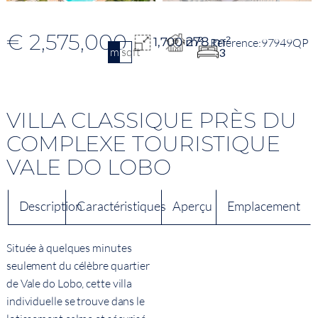
€ 2,575,000
278 m²
1,700 m²
97949QP
m2
sqft
3
VILLA CLASSIQUE PRÈS DU
COMPLEXE TOURISTIQUE
VALE DO LOBO
Description
Caractéristiques
Aperçu
Emplacement
Située à quelques minutes
seulement du célèbre quartier
de Vale do Lobo, cette villa
individuelle se trouve dans le