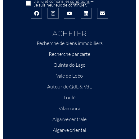
J'ai lu et compris les
conditions
—
Je suis heureux de continuer.
ACHETER
Recherche de biens immobiliers
Recherche par carte
Quinta do Lago
Vale do Lobo
Autour de QdL & VdL
Loulé
Vilamoura
Algarve centrale
Algarve oriental