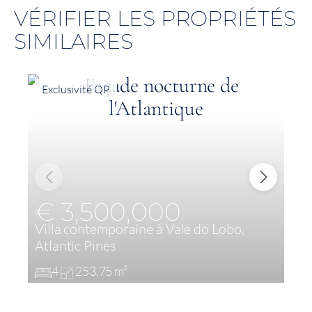
VÉRIFIER LES PROPRIÉTÉS
SIMILAIRES
Exclusivité QP
€ 3,500,000
Villa contemporaine à Vale do Lobo,
S
Atlantic Pines
F
4
253,75 m²