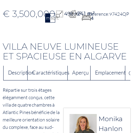
€ 3,500,000
241 m²
496 m²
97424QP
m2
sqft
4
VILLA NEUVE LUMINEUSE
ET SPACIEUSE EN ALGARVE
Description
Caractéristiques
Aperçu
Emplacement
C
Répartie sur trois étages
élégamment conçus, cette
villa de quatre chambres à
Atlantic Pines bénéficie de la
Monika
meilleure orientation solaire
du complexe, face au sud-
Hanlon