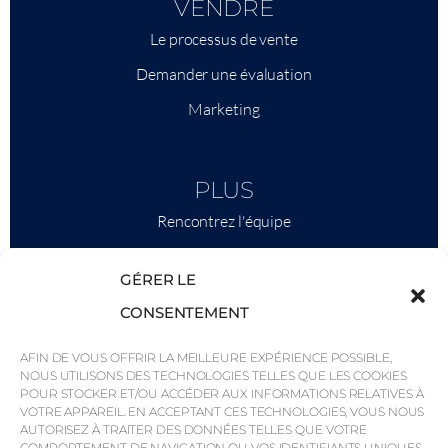
VENDRE
Le processus de vente
Demander une évaluation
Marketing
PLUS
Rencontrez l'équipe
Ce qu'il faut savoir
GÉRER LE
Savills
CONSENTEMENT
Intelligence économique
AFIN DE VOUS OFFRIR LA MEILLEURE EXPÉRIENCE POSSIBLE,
Pourquoi QP Savills ?
NOUS UTILISONS DES TECHNOLOGIES TELLES QUE LES COOKIES
POUR STOCKER ET/OU ACCÉDER AUX INFORMATIONS RELATIVES À
Actualités et événements
VOTRE APPAREIL. EN ACCEPTANT CES TECHNOLOGIES, VOUS NOUS
Cartes de la région
AUTORISEZ À TRAITER DES DONNÉES TELLES QUE VOTRE
COMPORTEMENT DE NAVIGATION OU VOS IDENTIFIANTS UNIQUES