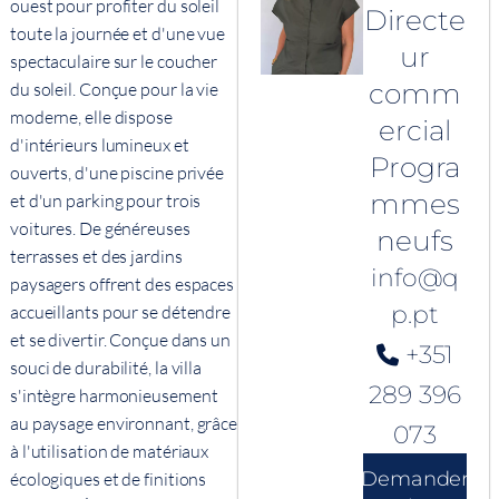
ouest pour profiter du soleil
Directe
toute la journée et d'une vue
ur
spectaculaire sur le coucher
comm
du soleil. Conçue pour la vie
moderne, elle dispose
ercial
d'intérieurs lumineux et
Progra
ouverts, d'une piscine privée
mmes
et d'un parking pour trois
voitures. De généreuses
neufs
terrasses et des jardins
info@q
paysagers offrent des espaces
p.pt
accueillants pour se détendre
et se divertir. Conçue dans un
+351
souci de durabilité, la villa
289 396
s'intègre harmonieusement
au paysage environnant, grâce
073
à l'utilisation de matériaux
Demander
écologiques et de finitions