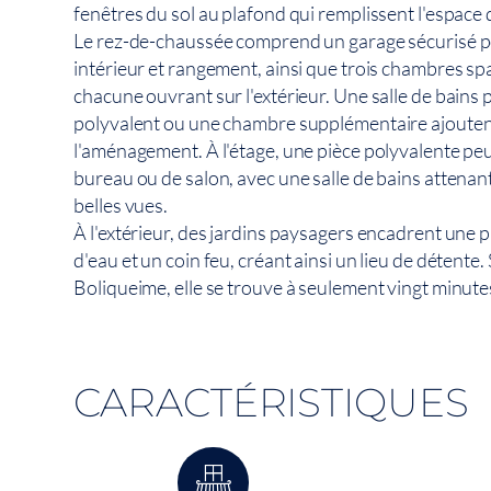
fenêtres du sol au plafond qui remplissent l'espace 
Le rez-de-chaussée comprend un garage sécurisé p
intérieur et rangement, ainsi que trois chambres spa
chacune ouvrant sur l'extérieur. Une salle de bains 
polyvalent ou une chambre supplémentaire ajoutent d
l'aménagement. À l'étage, une pièce polyvalente pe
bureau ou de salon, avec une salle de bains attenant
belles vues.
À l'extérieur, des jardins paysagers encadrent une p
d'eau et un coin feu, créant ainsi un lieu de détente.
Boliqueime, elle se trouve à seulement vingt minute
CARACTÉRISTIQUES