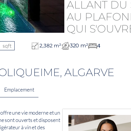
sqft
320 m²
4
2,382 m²
OLIQUEIME, ALGARVE
Emplacement
é offre une vie moderne et un
sine sont ouverts et disposent
igérateur à vin et des