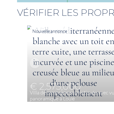
VÉRIFIER LES PROPR
Nouvelle annonce
€ 2,575,000
Villa de campagne sophistiquée avec v
panoramique à Loulé
4
299 m²