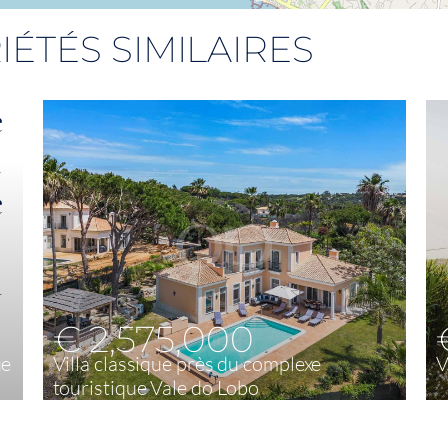
IÉTÉS SIMILAIRES
€ 2,575,000
ue
Villa classique près du complexe
V
touristique Vale do Lobo
3
277,70 m²