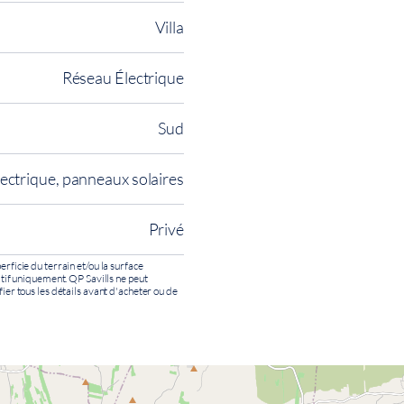
Villa
Réseau Électrique
Sud
lectrique, panneaux solaires
Privé
erficie du terrain et/ou la surface
catif uniquement. QP Savills ne peut
fier tous les détails avant d'acheter ou de