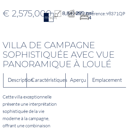
€ 2,575,000
299 m²
8,841 m²
98371QP
m2
sqft
4
VILLA DE CAMPAGNE
SOPHISTIQUÉE AVEC VUE
PANORAMIQUE À LOULÉ
Description
Caractéristiques
Aperçu
Emplacement
Cette villa exceptionnelle
présente une interprétation
sophistiquée de la vie
moderne à la campagne,
offrant une combinaison