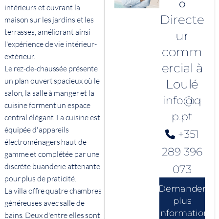
o
intérieurs et ouvrant la
Directe
maison sur les jardins et les
terrasses, améliorant ainsi
ur
l'expérience de vie intérieur-
comm
extérieur.
ercial à
Le rez-de-chaussée présente
un plan ouvert spacieux où le
Loulé
salon, la salle à manger et la
info@q
cuisine forment un espace
p.pt
central élégant. La cuisine est
équipée d'appareils
+351
électroménagers haut de
289 396
gamme et complétée par une
discrète buanderie attenante
073
pour plus de praticité.
Demander
La villa offre quatre chambres
plus
généreuses avec salle de
d'informations
bains. Deux d'entre elles sont