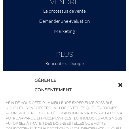
VENDRE
Le processus de vente
Demander une évaluation
Marketing
PLUS
Rencontrez l'équipe
Ce qu'il faut savoir
GÉRER LE
Savills
CONSENTEMENT
Intelligence économique
AFIN DE VOUS OFFRIR LA MEILLEURE EXPÉRIENCE POSSIBLE,
Pourquoi QP Savills ?
NOUS UTILISONS DES TECHNOLOGIES TELLES QUE LES COOKIES
POUR STOCKER ET/OU ACCÉDER AUX INFORMATIONS RELATIVES À
Actualités et événements
VOTRE APPAREIL. EN ACCEPTANT CES TECHNOLOGIES, VOUS NOUS
Cartes de la région
AUTORISEZ À TRAITER DES DONNÉES TELLES QUE VOTRE
COMPORTEMENT DE NAVIGATION OU VOS IDENTIFIANTS UNIQUES