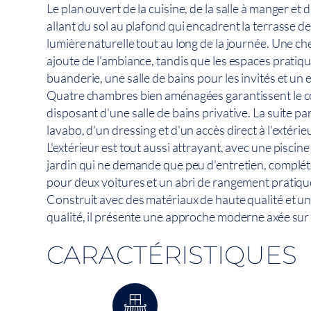
Le plan ouvert de la cuisine, de la salle à manger et
allant du sol au plafond qui encadrent la terrasse de l
lumière naturelle tout au long de la journée. Une c
ajoute de l'ambiance, tandis que les espaces prat
buanderie, une salle de bains pour les invités et u
Quatre chambres bien aménagées garantissent le con
disposant d'une salle de bains privative. La suite p
lavabo, d'un dressing et d'un accès direct à l'extérie
L'extérieur est tout aussi attrayant, avec une piscin
jardin qui ne demande que peu d'entretien, complét
pour deux voitures et un abri de rangement pratiqu
Construit avec des matériaux de haute qualité et un
qualité, il présente une approche moderne axée sur le
CARACTÉRISTIQUES