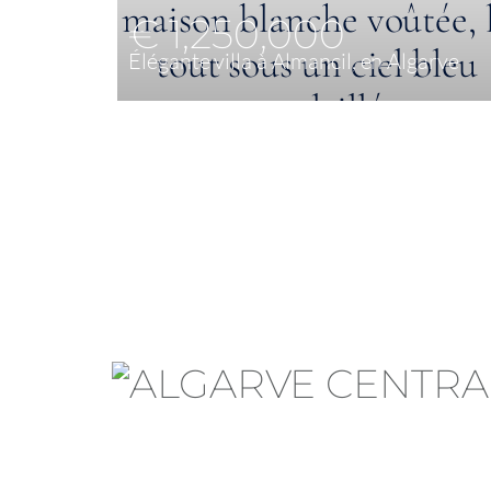
€ 1,250,000
Élégante villa à Almancil, en Algarve
5
375 m²