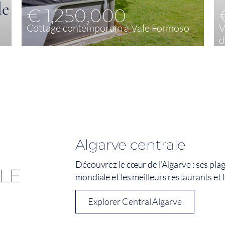
€ 1,250,000
Cottage contemporain à Vale Formoso
V
d
3
186 m²
Algarve centrale
Découvrez le cœur de l'Algarve : ses pla
mondiale et les meilleurs restaurants et l
Explorer Central Algarve