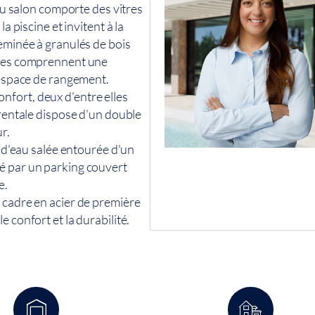
 du salon comporte des vitres
a piscine et invitent à la
heminée à granulés de bois
iques comprennent une
n espace de rangement.
fort, deux d'entre elles
arentale dispose d'un double
ur.
e d'eau salée entourée d'un
é par un parking couvert
e.
 cadre en acier de première
 confort et la durabilité.