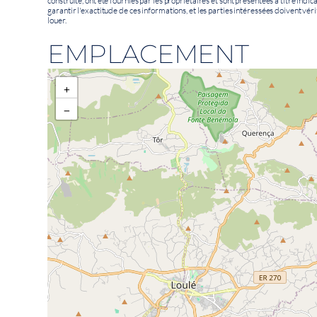
construite, ont été fournies par les propriétaires et sont présentées à titre indi
garantir l'exactitude de ces informations, et les parties intéressées doivent véri
louer.
EMPLACEMENT
+
−