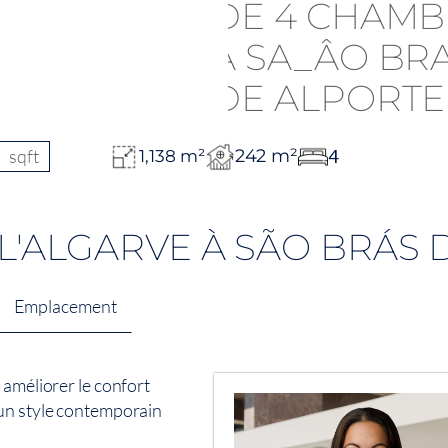
sqft
242 m²
4
1,138 m²
L'ALGARVE À SÃO BRÁS 
Emplacement
 améliorer le confort
 un style contemporain