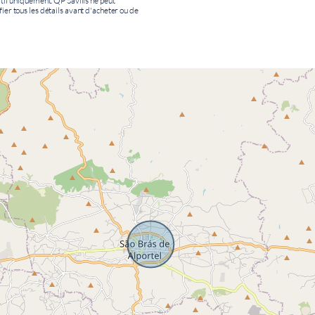
catif uniquement. QP Savills ne peut
fier tous les détails avant d'acheter ou de