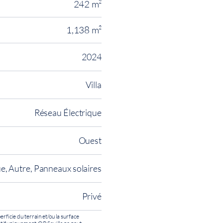
242 m²
1,138 m²
2024
Villa
Réseau Électrique
Ouest
ue, Autre, Panneaux solaires
Privé
erficie du terrain et/ou la surface