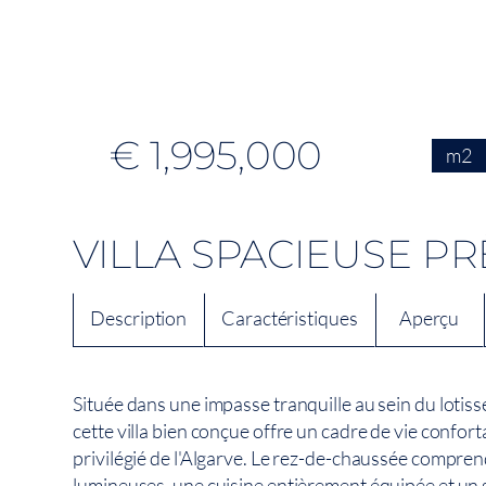
€ 1,995,000
m2
VILLA SPACIEUSE P
Description
Caractéristiques
Aperçu
Située dans une impasse tranquille au sein du loti
cette villa bien conçue offre un cadre de vie confo
privilégié de l'Algarve. Le rez-de-chaussée compr
lumineuses, une cuisine entièrement équipée et un 