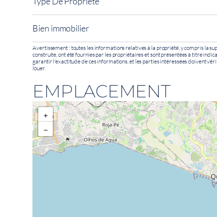
Type De Propriété
Bien immobilier
Avertissement : toutes les informations relatives à la propriété, y compris la sup
construite, ont été fournies par les propriétaires et sont présentées à titre indi
garantir l'exactitude de ces informations, et les parties intéressées doivent véri
louer.
EMPLACEMENT
+
−