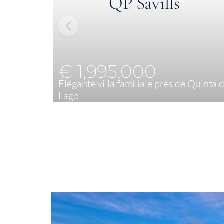
€ 1,995,000
Élégante villa familiale près de Quinta 
Lago
4
251 m²