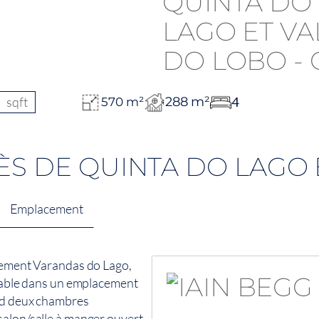
sqft
288 m²
4
570 m²
RÈS DE QUINTA DO LAGO
Emplacement
ssement Varandas do Lago,
rtable dans un emplacement
end deux chambres
salon/salle à manger ouvert