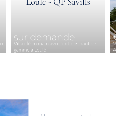
sur demande
do
Villa clé en main avec finitions haut de
V
gamme à Loulé
A
4
373,60 m²