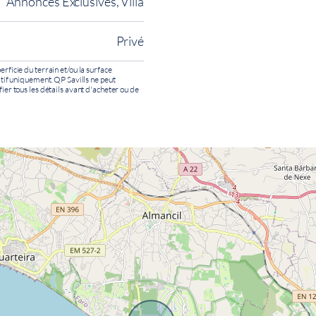
Annonces Exclusives, Villa
Privé
erficie du terrain et/ou la surface
catif uniquement. QP Savills ne peut
fier tous les détails avant d'acheter ou de