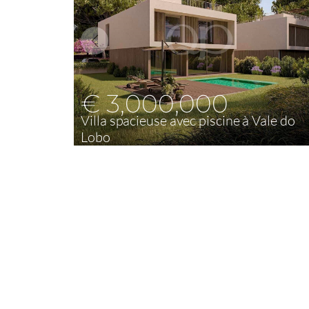
€ 3,000,000
Villa spacieuse avec piscine à Vale do
Lobo
4
240,60 m²