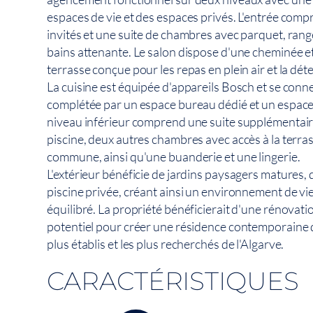
espaces de vie et des espaces privés. L'entrée compr
invités et une suite de chambres avec parquet, rang
bains attenante. Le salon dispose d'une cheminée e
terrasse conçue pour les repas en plein air et la dét
La cuisine est équipée d'appareils Bosch et se connec
complétée par un espace bureau dédié et un espace 
niveau inférieur comprend une suite supplémentaire
piscine, deux autres chambres avec accès à la terras
commune, ainsi qu'une buanderie et une lingerie.
L'extérieur bénéficie de jardins paysagers matures, 
piscine privée, créant ainsi un environnement de vie
équilibré. La propriété bénéficierait d'une rénovatio
potentiel pour créer une résidence contemporaine d
plus établis et les plus recherchés de l'Algarve.
CARACTÉRISTIQUES