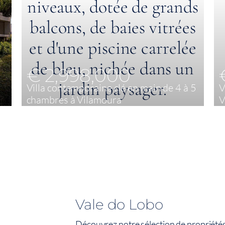
€ 2,998,000
Villa contemporaine clé en main de 4 à 5
V
chambres à Vilamoura
V
4
562,5 m²
Vale do Lobo
Découvrez notre sélection de propriétés