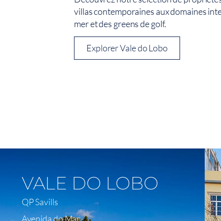
villas contemporaines aux domaines inte
mer et des greens de golf.
Explorer Vale do Lobo
Voir Sur La Carte
VALE DO LOBO
QP Savills
Avenida do Mar