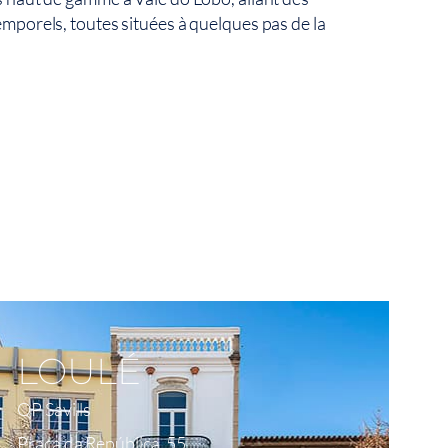
mporels, toutes situées à quelques pas de la
Voir Sur La Carte
LOULÉ
QP Savills
Praça da República, 55