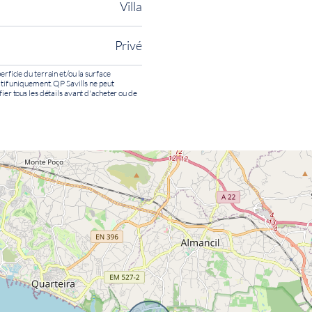
Villa
Privé
erficie du terrain et/ou la surface
catif uniquement. QP Savills ne peut
fier tous les détails avant d'acheter ou de