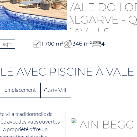
sqft
346 m²
4
1,700 m²
LE AVEC PISCINE À VAL
Emplacement
Carte VdL
e villa traditionnelle de
vée avec des vues ouvertes
 La propriété offre un
séparation claire des