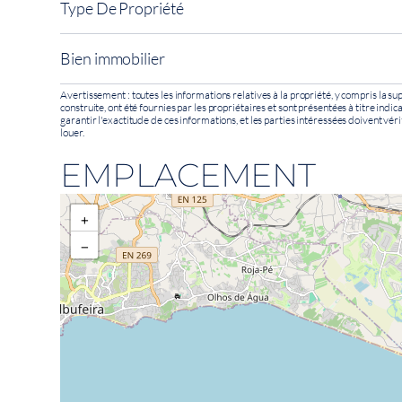
Type De Propriété
Bien immobilier
Avertissement : toutes les informations relatives à la propriété, y compris la sup
construite, ont été fournies par les propriétaires et sont présentées à titre indi
garantir l'exactitude de ces informations, et les parties intéressées doivent véri
louer.
EMPLACEMENT
+
−