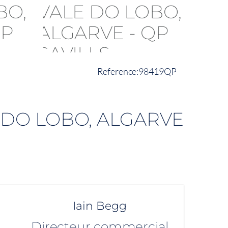
98419QP
E DO LOBO, ALGARVE
Iain Begg
Directeur commercial