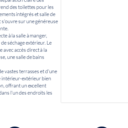
end des toilettes pour les
ements intégrés et salle de
t s'ouvre sur une généreuse
ente.
te à la salle à manger,
de séchage extérieur. Le
 avec accès direct à la
se, une salle de bains
de vastes terrasses et d'une
 intérieur-extérieur bien
n, offrant un excellent
ans l'un des endroits les