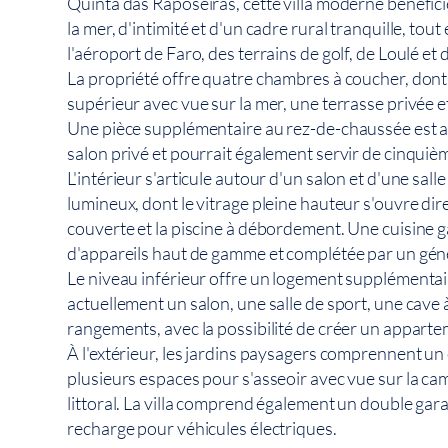
Quinta das Raposeiras, cette villa moderne bénéfi
la mer, d'intimité et d'un cadre rural tranquille, tout
l'aéroport de Faro, des terrains de golf, de Loulé et d
La propriété offre quatre chambres à coucher, dont u
supérieur avec vue sur la mer, une terrasse privée e
Une pièce supplémentaire au rez-de-chaussée est 
salon privé et pourrait également servir de cinqui
L'intérieur s'articule autour d'un salon et d'une sal
lumineux, dont le vitrage pleine hauteur s'ouvre dir
couverte et la piscine à débordement. Une cuisine
d'appareils haut de gamme et complétée par un gé
Le niveau inférieur offre un logement supplémenta
actuellement un salon, une salle de sport, une cave
rangements, avec la possibilité de créer un appart
À l'extérieur, les jardins paysagers comprennent un 
plusieurs espaces pour s'asseoir avec vue sur la c
littoral. La villa comprend également un double ga
recharge pour véhicules électriques.