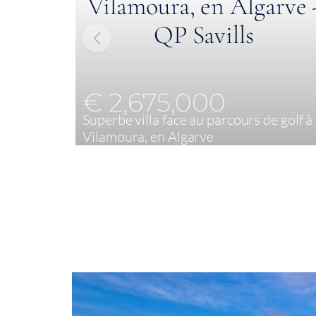
€ 2,675,000
Superbe villa face au parcours de golf à
Vilamoura, en Algarve
3
765 m²