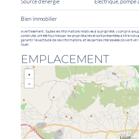
Source d'énergie
Électrique, pompe à
Bien immobilier
Avertissement : toutes les informations relatives à la propriété, y compris la sup
construite, ont été fournies par les propriétaires et sont présentées à titre indi
garantir l'exactitude de ces informations, et les parties intéressées doivent véri
louer.
EMPLACEMENT
+
−