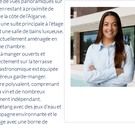
cie de vues panoramiques sur
 en restant à proximité de
e la côte de l'Algarve.
ne suite principale à l'étage
t une salle de bains luxueuse.
actuellement aménagée en
ème chambre.
le à manger ouverts et
ectement sur la terrasse
 gastronomique est équipée
néreux garde-manger.
ire polyvalent, comprenant
 à vin et de nombreux
ement indépendant.
étang avec des jeux d'eau et
ampagne environnante et le
rage avec une borne de