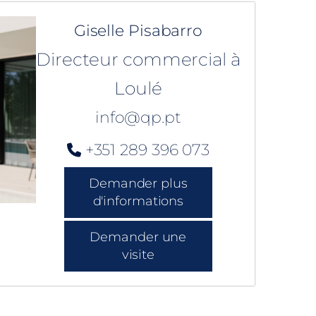
Giselle Pisabarro
Directeur commercial à
Loulé
info@qp.pt
+351 289 396 073
Demander plus
d'informations
Demander une
visite