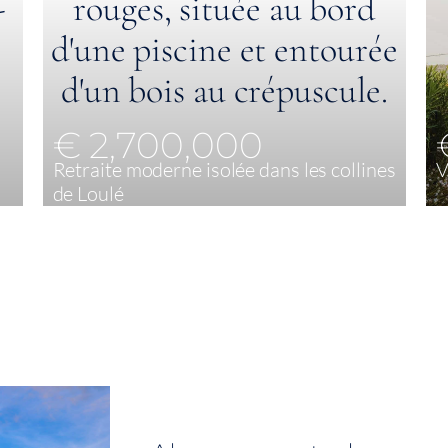
€ 2,700,000
Retraite moderne isolée dans les collines
V
de Loulé
4
495 m²