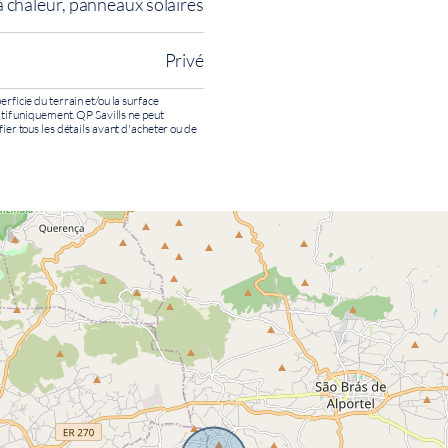
 chaleur, panneaux solaires
Privé
erficie du terrain et/ou la surface
catif uniquement. QP Savills ne peut
fier tous les détails avant d'acheter ou de