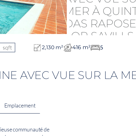
sqft
416 m²
5
2,130 m²
NE AVEC VUE SUR LA ME
Emplacement
tigieuse communauté de