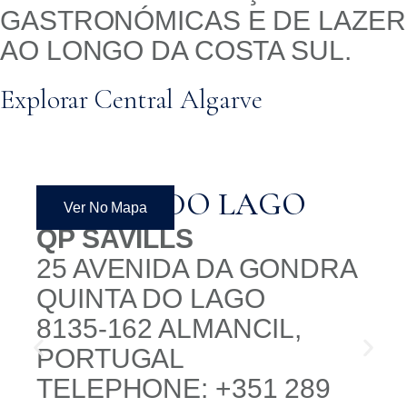
GASTRONÓMICAS E DE LAZER
AO LONGO DA COSTA SUL.
Explorar Central Algarve
QUINTA DO LAGO
Ver No Mapa
QP SAVILLS
25 AVENIDA DA GONDRA
QUINTA DO LAGO
8135-162 ALMANCIL,
PORTUGAL
TELEPHONE: +351 289