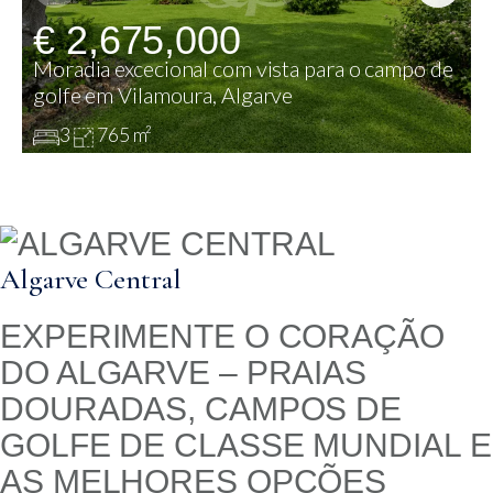
€ 2,675,000
Moradia excecional com vista para o campo de
golfe em Vilamoura, Algarve
3
765 m²
Algarve Central
EXPERIMENTE O CORAÇÃO
DO ALGARVE – PRAIAS
DOURADAS, CAMPOS DE
GOLFE DE CLASSE MUNDIAL E
AS MELHORES OPÇÕES