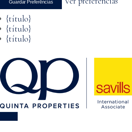
Ver preferências
Guardar Preferências
{título}
{título}
{título}