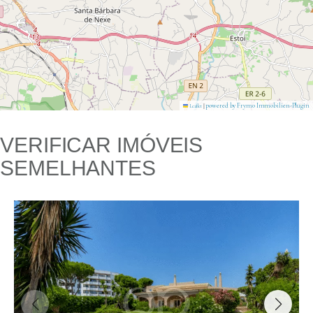
|
powered by Frymo Immobilien-Plugin
Leaflet
VERIFICAR IMÓVEIS
SEMELHANTES