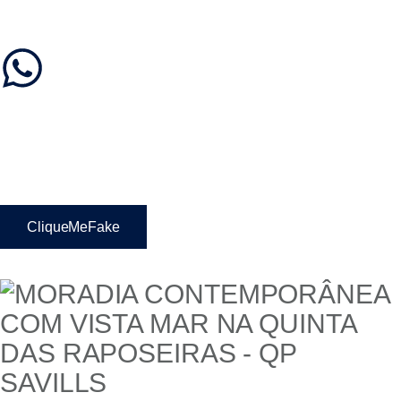
CliqueMeFake