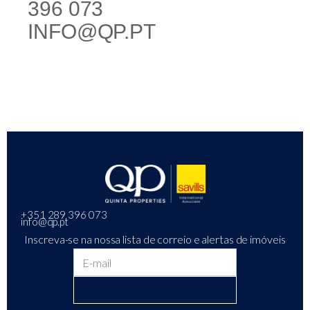
396 073
INFO@QP.PT
+351 289 396 073
info@qp.pt
Inscreva-se na nossa lista de correio e alertas de imóveis