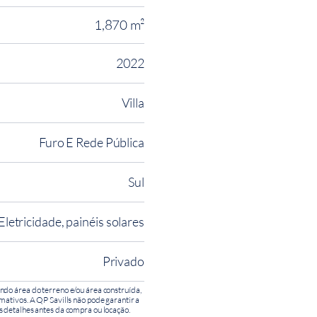
1,870 m²
2022
Villa
Furo E Rede Pública
Sul
Eletricidade, painéis solares
Privado
ndo área do terreno e/ou área construída,
mativos. A QP Savills não pode garantir a
s detalhes antes da compra ou locação.