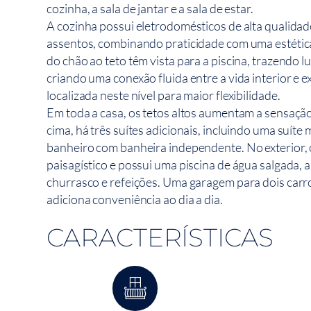
cozinha, a sala de jantar e a sala de estar.
A cozinha possui eletrodomésticos de alta qualidad
assentos, combinando praticidade com uma estétic
do chão ao teto têm vista para a piscina, trazendo 
criando uma conexão fluida entre a vida interior e e
localizada neste nível para maior flexibilidade.
Em toda a casa, os tetos altos aumentam a sensaçã
cima, há três suítes adicionais, incluindo uma suít
banheiro com banheira independente. No exterior, 
paisagístico e possui uma piscina de água salgada,
churrasco e refeições. Uma garagem para dois carr
adiciona conveniência ao dia a dia.
CARACTERÍSTICAS