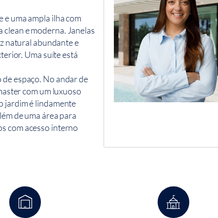
e e uma ampla ilha com
a clean e moderna. Janelas
luz natural abundante e
xterior. Uma suíte está
o de espaço. No andar de
e master com um luxuoso
o jardim é lindamente
 além de uma área para
os com acesso interno