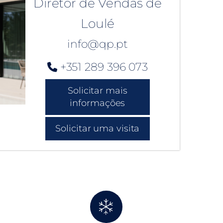
Diretor de Vendas de
Loulé
info@qp.pt
+351 289 396 073
Solicitar mais
informações
Solicitar uma visita