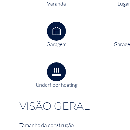
Varanda
Lugar
Garagem
Garage
Underfloor heating
VISÃO GERAL
Tamanho da construção