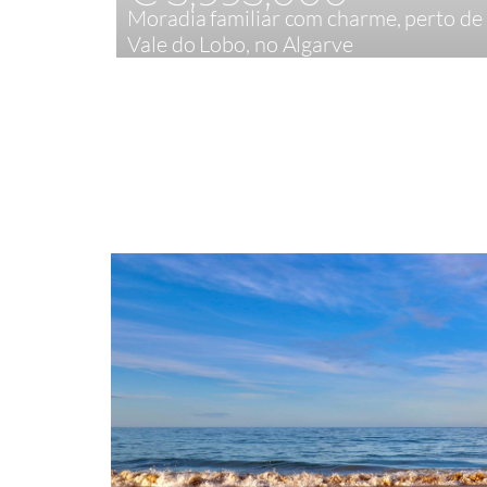
Moradia familiar com charme, perto de
Vale do Lobo, no Algarve
5
445,84 m²