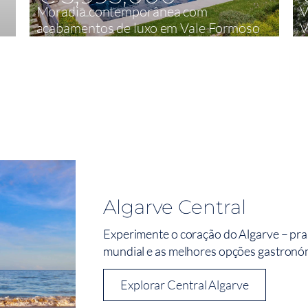
Moradia contemporânea com
V
acabamentos de luxo em Vale Formoso
V
4
450 m²
Algarve Central
Experimente o coração do Algarve – pra
mundial e as melhores opções gastronómi
Explorar Central Algarve