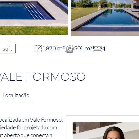
sqft
501 m²
4
1,870 m²
 VALE FORMOSO
Localização
localizada em Vale Formoso,
riedade foi projetada com
t aberto que conecta a