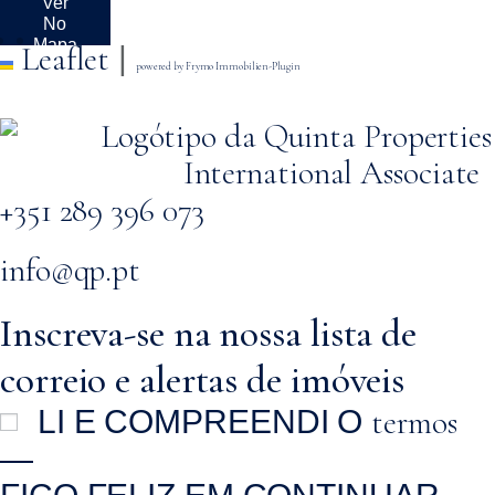
Ver
+
−
No
Mapa
Leaflet
|
powered by Frymo Immobilien-Plugin
+351 289 396 073
info@qp.pt
Inscreva-se na nossa lista de
correio e alertas de imóveis
termos
LI E COMPREENDI O
—