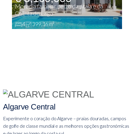
Moradia familiar perto da praia e da
V
Quinta do Lago
L
4
399,16 m²
Algarve Central
Experimente o coração do Algarve – praias douradas, campos
de golfe de classe mundial e as melhores opções gastronómicas
e de lazer ao longo da costa sul.