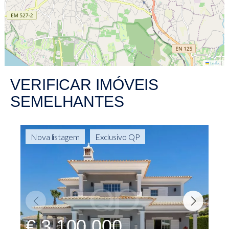
|
Leaflet
VERIFICAR IMÓVEIS
SEMELHANTES
Nova listagem
Exclusivo QP
€ 3,100,000