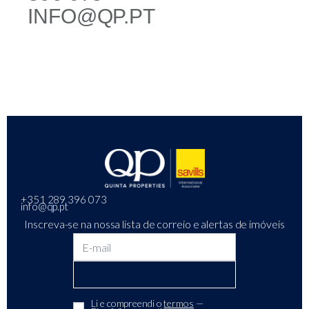
INFO@QP.PT
+351 289 396 073
info@qp.pt
Inscreva-se na nossa lista de correio e alertas de imóveis
Li e compreendi o
termos
—