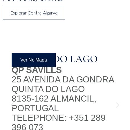
Explorar Central Algarve
QUINTA DO LAGO
Ver No Mapa
QP SAVILLS
25 AVENIDA DA GONDRA
QUINTA DO LAGO
8135-162 ALMANCIL,
PORTUGAL
TELEPHONE: +351 289
396 073