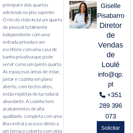
principal e dois quartos
Giselle
adicionais no piso superior.
Pisabarro
O rés do chão inclui um quarto
Diretor
de pessoal totalmente
de
independente com uma
entrada privada e um
Vendas
escritório com uma casa de
de
banho privativa que pode
Loulé
servir como um quinto quarto.
As espaçosas áreas de estar,
info@qp.
jantar e cozinha em plano
pt
aberto, com tectos altos,
estão repletas de luz natural
+351
abundante. A cozinha tem
289 396
acabamentos de alta
073
qualidade, completa com uma
ilha central e acesso direto a
Solicitar
um terraço coberto com vista