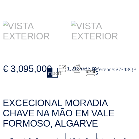
€ 3,095,000
733 m²
1,212 m²
97943QP
m2
sqft
5
EXCECIONAL MORADIA
CHAVE NA MÃO EM VALE
FORMOSO, ALGARVE