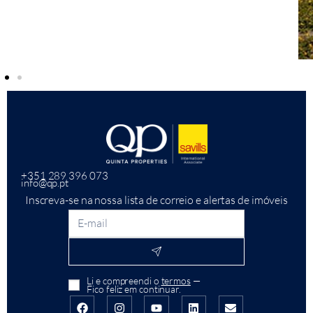
+351 289 396 073
info@qp.pt
Inscreva-se na nossa lista de correio e alertas de imóveis
Li e compreendi o
termos
—
Fico feliz em continuar.