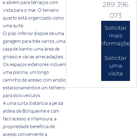
e abrem para terraços com
289 396
vista para o mar. O terceiro
073
quarto está organizado como
uma suite.
Solicitar
O piso inferior dispõe de uma
mais
garagem para três carros, uma
informações
casa de banho, uma área de
ginásio e várias arrecadações.
Solicitar
Os espaços exteriores incluem
uma
uma piscina, um longo
visita
caminho de acesso com amplo
estacionamento e um telheiro
para dois veículos.
A uma curta distância a pé da
aldeia de Boliqueime e com
fácil acesso a Vilamoura, a
propriedade beneficia de
acesso conveniente a