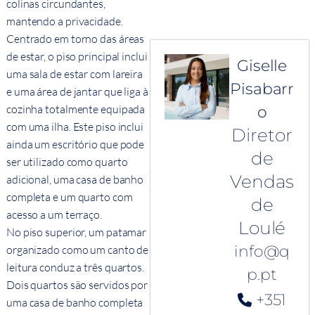
colinas circundantes,
mantendo a privacidade.
Centrado em torno das áreas
de estar, o piso principal inclui
Giselle
uma sala de estar com lareira
Pisabarr
e uma área de jantar que liga à
cozinha totalmente equipada
o
com uma ilha. Este piso inclui
Diretor
ainda um escritório que pode
de
ser utilizado como quarto
Vendas
adicional, uma casa de banho
completa e um quarto com
de
acesso a um terraço.
Loulé
No piso superior, um patamar
info@q
organizado como um canto de
leitura conduz a três quartos.
p.pt
Dois quartos são servidos por
+351
uma casa de banho completa