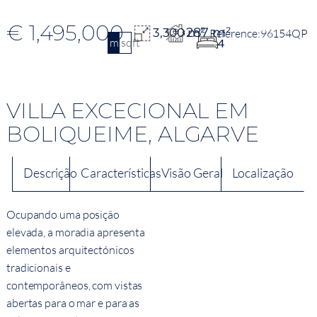
€ 1,495,000
287 m²
3,300 m²
96154QP
m2
sqft
4
VILLA EXCECIONAL EM
BOLIQUEIME, ALGARVE
Descrição
Características
Visão Geral
Localização
Ocupando uma posição
elevada, a moradia apresenta
elementos arquitectónicos
tradicionais e
contemporâneos, com vistas
abertas para o mar e para as