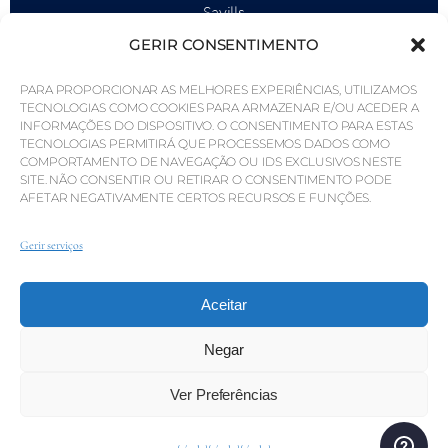
Savills
GERIR CONSENTIMENTO
Inteligência de mercado
Porquê a QP Savills?
PARA PROPORCIONAR AS MELHORES EXPERIÊNCIAS, UTILIZAMOS
TECNOLOGIAS COMO COOKIES PARA ARMAZENAR E/OU ACEDER A
Notícias e Eventos
INFORMAÇÕES DO DISPOSITIVO. O CONSENTIMENTO PARA ESTAS
TECNOLOGIAS PERMITIRÁ QUE PROCESSEMOS DADOS COMO
Mapas da área
COMPORTAMENTO DE NAVEGAÇÃO OU IDS EXCLUSIVOS NESTE
SITE. NÃO CONSENTIR OU RETIRAR O CONSENTIMENTO PODE
Comunidade
AFETAR NEGATIVAMENTE CERTOS RECURSOS E FUNÇÕES.
Carreiras
Gerir serviços
Aceitar
© Weber Media®
Todos os direitos reservados 2026.
Política de Privacidade
Impressão
Termos
Canal de denúncias
Negar
Ver Preferências
© QP Savills – Mills & Mills Lda. Todos os direitos
reservados. Licença Imobiliária n.º AMI-1252 APEMIP 3785.