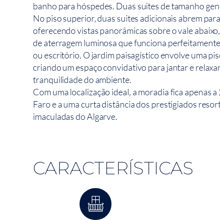
banho para hóspedes. Duas suites de tamanho gen
No piso superior, duas suites adicionais abrem par
oferecendo vistas panorâmicas sobre o vale abaix
de aterragem luminosa que funciona perfeitament
ou escritório. O jardim paisagístico envolve uma pi
criando um espaço convidativo para jantar e relaxa
tranquilidade do ambiente.
Com uma localização ideal, a moradia fica apenas 
Faro e a uma curta distância dos prestigiados resort
imaculadas do Algarve.
CARACTERÍSTICAS