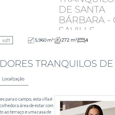
sqft
272 m²
4
5,960 m²
DORES TRANQUILOS DE
Localização
s para o campo, esta villa é
acolhedora área de estar com
to ao terraço e uma casa de