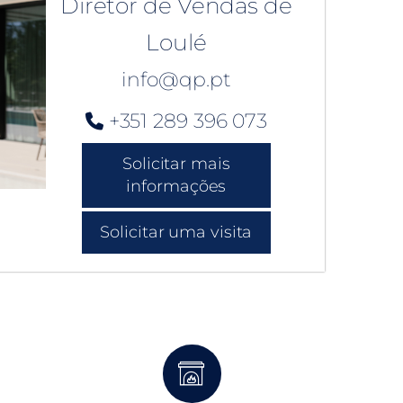
Diretor de Vendas de
Loulé
info@qp.pt
+351 289 396 073
Solicitar mais
informações
Solicitar uma visita