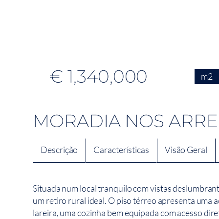
€ 1,340,000
m2
MORADIA NOS ARRE
Descrição
Características
Visão Geral
Situada num local tranquilo com vistas deslumbrante
um retiro rural ideal. O piso térreo apresenta uma 
lareira, uma cozinha bem equipada com acesso dire