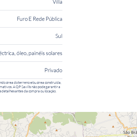
Villa
Furo E Rede Pública
Sul
éctrica, óleo, painéis solares
Privado
ndo área do terreno e/ou área construída,
mativos. A QP Savills não pode garantir a
s detalhes antes da compra ou locação.