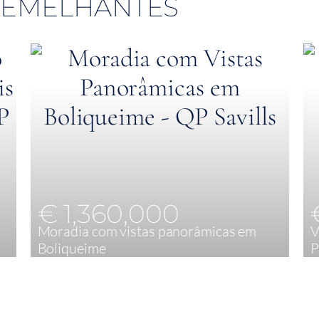
 SEMELHANTES
€ 1,360,000
Moradia com vistas panorâmicas em
V
Boliqueime
P
3
170 m²