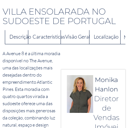
VILLA ENSOLARADA NO
SUDOESTE DE PORTUGAL
Descrição
Características
Visão Geral
Localização
M
A Avenue 8 é a última moradia
disponível no The Avenue,
uma das localizações mais
desejadas dentro do
Monika
empreendimento Atlantic
Hanlon
Pines. Esta moradia com
quatro quartos virada a
Diretor
sudoeste oferece uma das
de
disposições mais generosas
Vendas
da coleção, combinando luz
natural, espaço e design
Imóvei