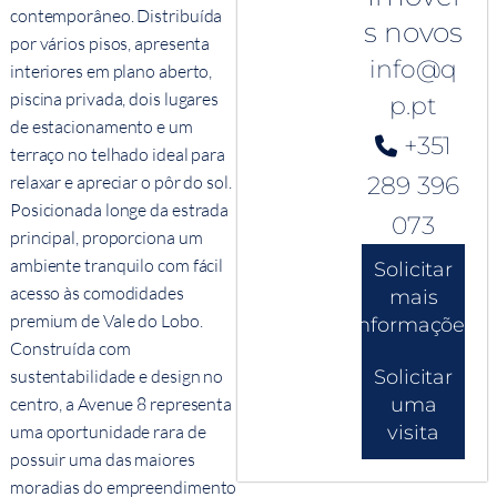
contemporâneo. Distribuída
s novos
por vários pisos, apresenta
info@q
interiores em plano aberto,
piscina privada, dois lugares
p.pt
de estacionamento e um
+351
terraço no telhado ideal para
relaxar e apreciar o pôr do sol.
289 396
Posicionada longe da estrada
073
principal, proporciona um
ambiente tranquilo com fácil
Solicitar
acesso às comodidades
mais
premium de Vale do Lobo.
informações
Construída com
sustentabilidade e design no
Solicitar
centro, a Avenue 8 representa
uma
uma oportunidade rara de
visita
possuir uma das maiores
moradias do empreendimento