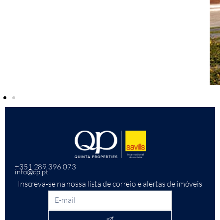
+351 289 396 073
info@qp.pt
Inscreva-se na nossa lista de correio e alertas de imóveis