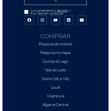
Li e compreendi o
termos
—
Fico feliz em continuar.
COMPRAR
Pesquisa de imóveis
Pesquisa no mapa
Quinta do Lago
Vale do Lobo
Sobre QdL e VdL
Loulé
Vilamoura
Algarve Central