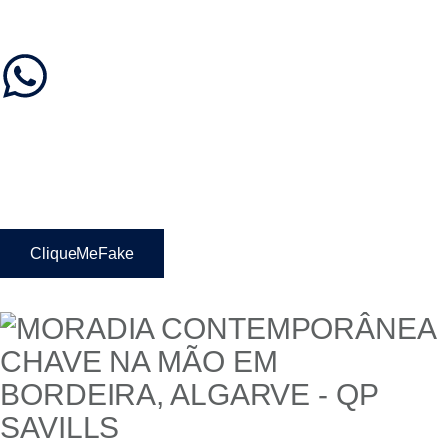
CliqueMeFake