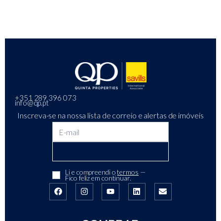
+351 289 396 073
info@qp.pt
Inscreva-se na nossa lista de correio e alertas de imóveis
Li e compreendi o
termos
—
Fico feliz em continuar.