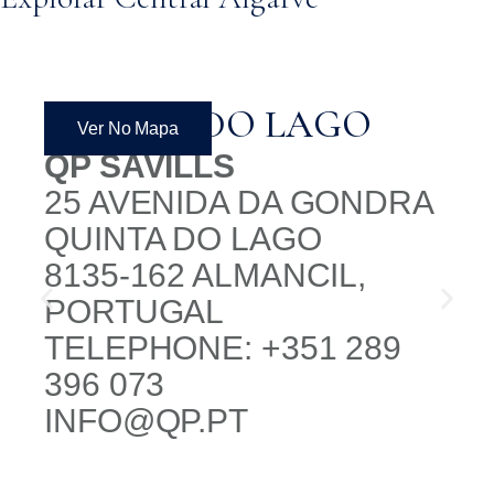
QUINTA DO LAGO
Ver No Mapa
QP SAVILLS
25 AVENIDA DA GONDRA
QUINTA DO LAGO
8135-162 ALMANCIL,
PORTUGAL
TELEPHONE: +351 289
396 073
INFO@QP.PT