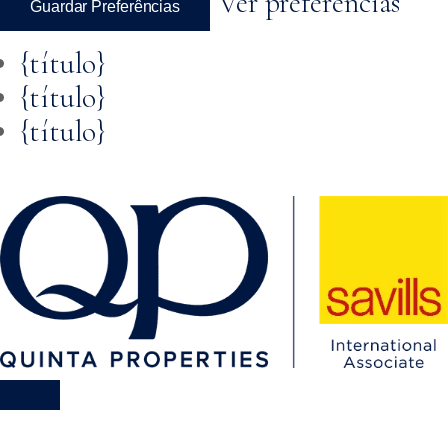
Ver preferências
Guardar Preferências
{título}
{título}
{título}