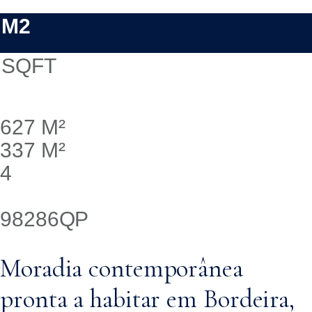
M2
SQFT
627 M²
337 M²
4
98286QP
Moradia contemporânea
pronta a habitar em Bordeira,