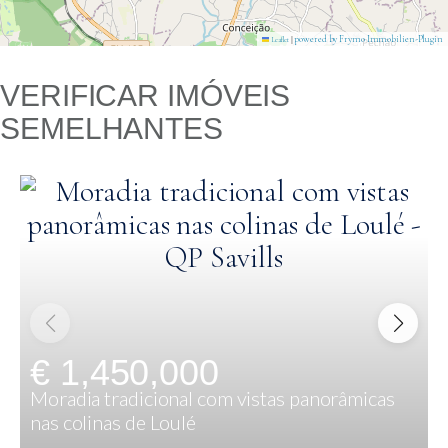
|
powered by Frymo Immobilien-Plugin
Leaflet
VERIFICAR IMÓVEIS
SEMELHANTES
€ 1,450,000
Moradia tradicional com vistas panorâmicas
nas colinas de Loulé