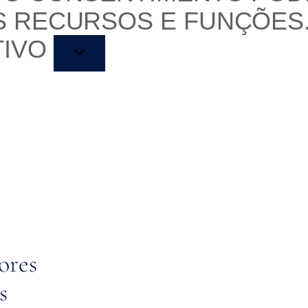
S RECURSOS E FUNÇÕES
TIVO
ores
s