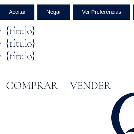
Aceitar
Negar
Ver Preferências
{título}
{título}
{título}
COMPRAR
VENDER