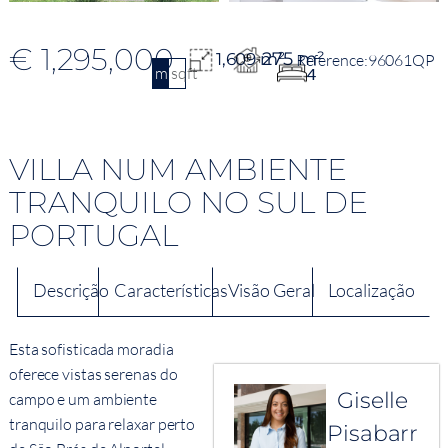
€ 1,295,000
275 m²
1,609 m²
96061QP
m2
sqft
4
VILLA NUM AMBIENTE
TRANQUILO NO SUL DE
PORTUGAL
Descrição
Características
Visão Geral
Localização
Esta sofisticada moradia
oferece vistas serenas do
Giselle
campo e um ambiente
tranquilo para relaxar perto
Pisabarr