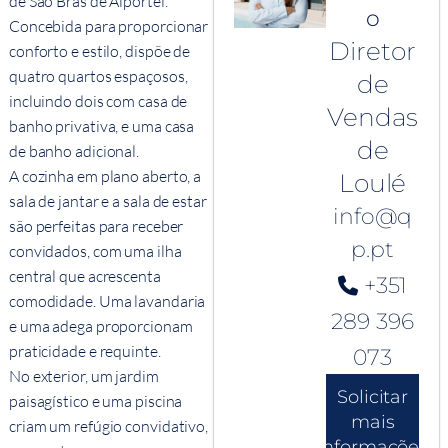
de São Brás de Alportel.
o
Concebida para proporcionar
Diretor
conforto e estilo, dispõe de
quatro quartos espaçosos,
de
incluindo dois com casa de
Vendas
banho privativa, e uma casa
de
de banho adicional.
A cozinha em plano aberto, a
Loulé
sala de jantar e a sala de estar
info@q
são perfeitas para receber
p.pt
convidados, com uma ilha
central que acrescenta
+351
comodidade. Uma lavandaria
289 396
e uma adega proporcionam
praticidade e requinte.
073
No exterior, um jardim
Solicitar
paisagístico e uma piscina
mais
criam um refúgio convidativo,
informações