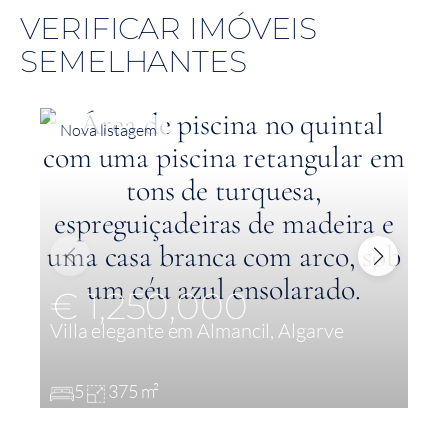
VERIFICAR IMÓVEIS
SEMELHANTES
Nova listagem
€ 1,250,000
Villa elegante em Almancil, Algarve
M
S
5
375 m²