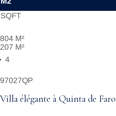
M2
SQFT
804 M²
207 M²
4
97027QP
Villa élégante à Quinta de Faro