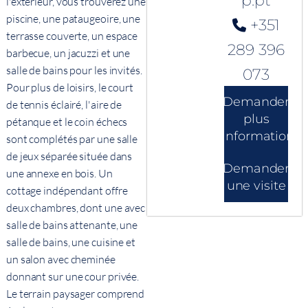
p.pt
l'extérieur, vous trouverez une
piscine, une pataugeoire, une
+351
terrasse couverte, un espace
289 396
barbecue, un jacuzzi et une
salle de bains pour les invités.
073
Pour plus de loisirs, le court
Demander
de tennis éclairé, l'aire de
plus
pétanque et le coin échecs
d'informations
sont complétés par une salle
de jeux séparée située dans
Demander
une annexe en bois. Un
une visite
cottage indépendant offre
deux chambres, dont une avec
salle de bains attenante, une
salle de bains, une cuisine et
un salon avec cheminée
donnant sur une cour privée.
Le terrain paysager comprend