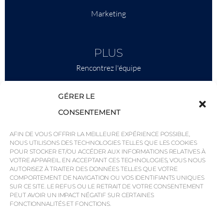
Marketing
PLUS
Rencontrez l'équipe
Ce qu'il faut savoir
GÉRER LE
Savills
CONSENTEMENT
Intelligence économique
AFIN DE VOUS OFFRIR LA MEILLEURE EXPÉRIENCE POSSIBLE,
Pourquoi QP Savills ?
NOUS UTILISONS DES TECHNOLOGIES TELLES QUE LES COOKIES
POUR STOCKER ET/OU ACCÉDER AUX INFORMATIONS RELATIVES À
Actualités et événements
VOTRE APPAREIL. EN ACCEPTANT CES TECHNOLOGIES, VOUS NOUS
Cartes de la région
AUTORISEZ À TRAITER DES DONNÉES TELLES QUE VOTRE
COMPORTEMENT DE NAVIGATION OU VOS IDENTIFIANTS UNIQUES
Communauté
SUR CE SITE. LE REFUS OU LE RETRAIT DE VOTRE CONSENTEMENT
PEUT AVOIR UN IMPACT NÉGATIF SUR CERTAINES
Carrières
FONCTIONNALITÉS ET FONCTIONS.