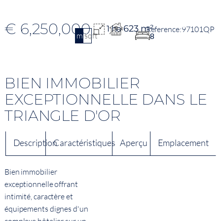
€ 6,250,000
623 m²
1 ha
97101QP
m2
sqft
8
BIEN IMMOBILIER
EXCEPTIONNELLE DANS LE
TRIANGLE D'OR
Description
Caractéristiques
Aperçu
Emplacement
Bien immobilier
exceptionnelle offrant
intimité, caractère et
équipements dignes d'un