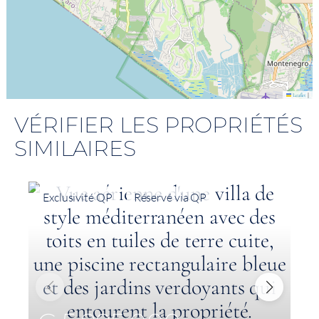
|
Leaflet
VÉRIFIER LES PROPRIÉTÉS
SIMILAIRES
Exclusivité QP
Réservé via QP