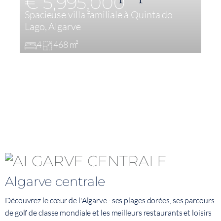
€ 5,995,000
Spacieuse villa familiale à Quinta do
V
Lago, Algarve
d
4
468 m²
Algarve centrale
Découvrez le cœur de l'Algarve : ses plages dorées, ses parcours
de golf de classe mondiale et les meilleurs restaurants et loisirs