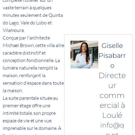
complexe hôtelier sur un
vaste terrain à quelques
minutes seulement de Quinta
do Lago, Vale do Lobo et
Vilamoura.
Conçue par l'architecte
Giselle
Michael Brown, cette villa allie
caractère distinctif et
Pisabarr
conception fonctionnelle. La
o
lumière naturelle remplit la
Directe
maison, renforçant la
sensation d'espace dans toute
ur
la maison.
comm
La suite parentale située au
ercial à
premier étage offre une
intimité totale, son propre
Loulé
espace de vie et une vue
info@q
imprenable sur le domaine. À