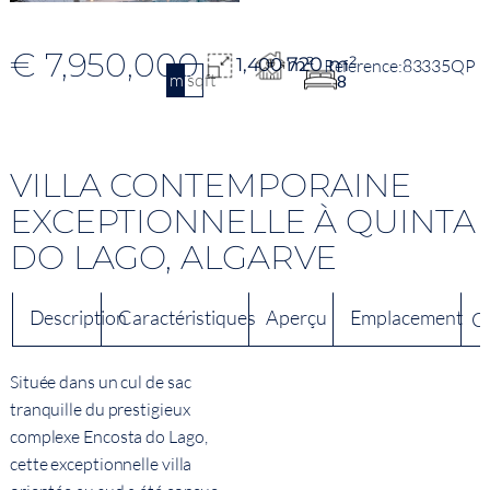
€ 7,950,000
720 m²
1,400 m²
83335QP
m2
sqft
8
VILLA CONTEMPORAINE
EXCEPTIONNELLE À QUINTA
DO LAGO, ALGARVE
Description
Caractéristiques
Aperçu
Emplacement
C
Située dans un cul de sac
tranquille du prestigieux
complexe Encosta do Lago,
cette exceptionnelle villa