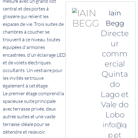
mesure avec un grand îlot
central et des portes à
Iain
glissière qui relient les
Begg
espaces de vie. Trois suites de
Directe
chambres à coucher se
trouvent à ce niveau, toutes
ur
équipées d'armoires
comm
encastrées, d'un éclairage LED
ercial
et de volets électriques
occultants. Un vestiaire pour
Quinta
les invités se trouve
do
également à cet étage.
Lago et
Le premier étage comprend la
spacieuse suite principale
Vale do
avec terrasse privée, deux
Lobo
autres suites et une vaste
info@q
terrasse idéale pour se
détendre et recevoir.
p.pt