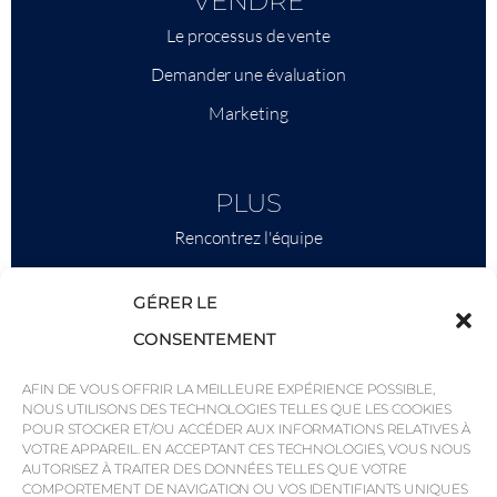
VENDRE
Le processus de vente
Demander une évaluation
Marketing
PLUS
Rencontrez l'équipe
Ce qu'il faut savoir
GÉRER LE
Savills
CONSENTEMENT
Intelligence économique
AFIN DE VOUS OFFRIR LA MEILLEURE EXPÉRIENCE POSSIBLE,
Pourquoi QP Savills ?
NOUS UTILISONS DES TECHNOLOGIES TELLES QUE LES COOKIES
Actualités et événements
POUR STOCKER ET/OU ACCÉDER AUX INFORMATIONS RELATIVES À
VOTRE APPAREIL. EN ACCEPTANT CES TECHNOLOGIES, VOUS NOUS
Cartes de la région
AUTORISEZ À TRAITER DES DONNÉES TELLES QUE VOTRE
COMPORTEMENT DE NAVIGATION OU VOS IDENTIFIANTS UNIQUES