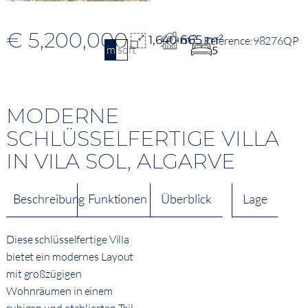
€ 5,200,000
665 m²
1,640 m²
98276QP
m2
sqft
5
MODERNE
SCHLÜSSELFERTIGE VILLA
IN VILA SOL, ALGARVE
Beschreibung
Funktionen
Überblick
Lage
Diese schlüsselfertige Villa
bietet ein modernes Layout
mit großzügigen
Wohnräumen in einem