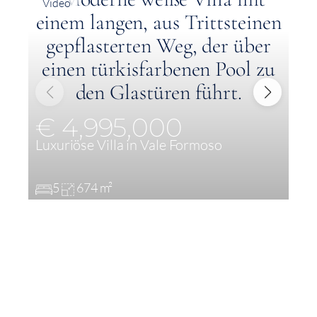
Video
€ 4,995,000
Luxuriöse Villa in Vale Formoso
M
5
674 m²