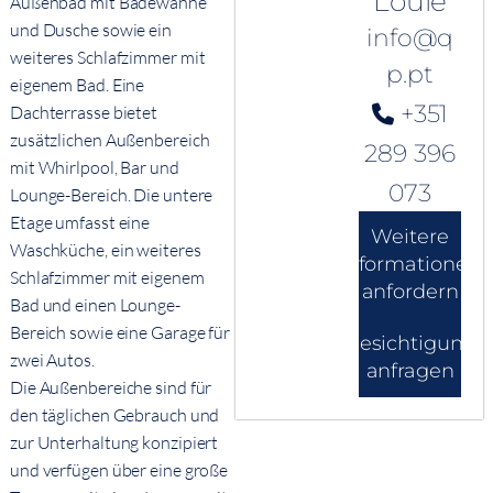
Loulé
Außenbad mit Badewanne
und Dusche sowie ein
info@q
weiteres Schlafzimmer mit
p.pt
eigenem Bad. Eine
+351
Dachterrasse bietet
zusätzlichen Außenbereich
289 396
mit Whirlpool, Bar und
073
Lounge-Bereich. Die untere
Etage umfasst eine
Weitere
Waschküche, ein weiteres
Informationen
Schlafzimmer mit eigenem
anfordern
Bad und einen Lounge-
Bereich sowie eine Garage für
Besichtigung
zwei Autos.
anfragen
Die Außenbereiche sind für
den täglichen Gebrauch und
zur Unterhaltung konzipiert
und verfügen über eine große