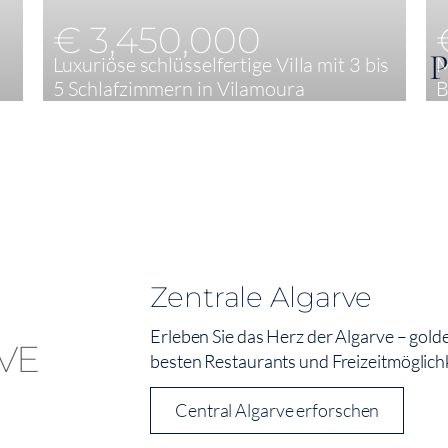
€ 3,450,000
Luxuriöse schlüsselfertige Villa mit 3 bis
M
5 Schlafzimmern in Vilamoura
B
3
363 m²
Zentrale Algarve
Erleben Sie das Herz der Algarve – gold
besten Restaurants und Freizeitmöglich
Central Algarve erforschen