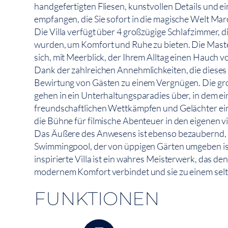
handgefertigten Fliesen, kunstvollen Details und
empfangen, die Sie sofort in die magische Welt Mar
Die Villa verfügt über 4 großzügige Schlafzimmer, die
wurden, um Komfort und Ruhe zu bieten. Die Master
sich, mit Meerblick, der Ihrem Alltag einen Hauch v
Dank der zahlreichen Annehmlichkeiten, die dieses 
Bewirtung von Gästen zu einem Vergnügen. Die g
gehen in ein Unterhaltungsparadies über, in dem ei
freundschaftlichen Wettkämpfen und Gelächter ei
die Bühne für filmische Abenteuer in den eigenen v
Das Äußere des Anwesens ist ebenso bezaubernd, 
Swimmingpool, der von üppigen Gärten umgeben is
inspirierte Villa ist ein wahres Meisterwerk, das d
modernem Komfort verbindet und sie zu einem sel
FUNKTIONEN