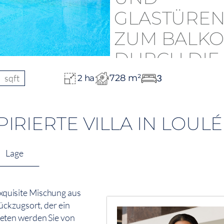
sqft
728 m²
3
2 ha
IRIERTE VILLA IN LOULÉ
Lage
 exquisite Mischung aus
ückzugsort, der ein
eten werden Sie von