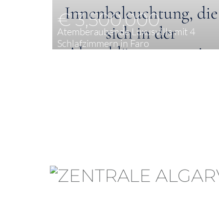
€ 3,500,000
Atemberaubende Luxusvilla mit 4
Schlafzimmern in Faro
4
272 m²