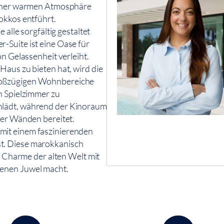
 einer warmen Atmosphäre
okkos entführt.
 alle sorgfältig gestaltet
-Suite ist eine Oase für
on Gelassenheit verleiht.
Haus zu bieten hat, wird die
roßzügigen Wohnbereiche
n Spielzimmer zu
nlädt, während der Kinoraum
ier Wänden bereitet.
mit einem faszinierenden
t. Diese marokkanisch
en Charme der alten Welt mit
tenen Juwel macht.