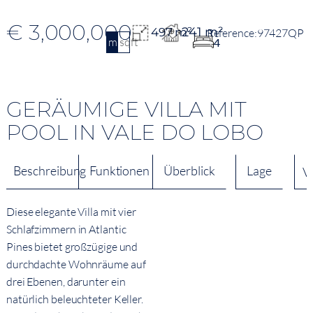
€ 3,000,000
241 m²
497 m²
97427QP
m2
sqft
4
GERÄUMIGE VILLA MIT
POOL IN VALE DO LOBO
Beschreibung
Funktionen
Überblick
Lage
V
Diese elegante Villa mit vier
Schlafzimmern in Atlantic
Pines bietet großzügige und
durchdachte Wohnräume auf
drei Ebenen, darunter ein
natürlich beleuchteter Keller.