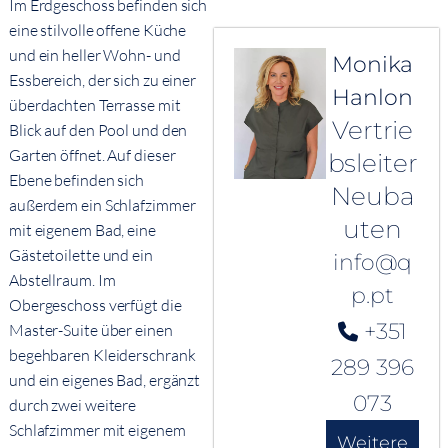
Im Erdgeschoss befinden sich
eine stilvolle offene Küche
und ein heller Wohn- und
Monika
Essbereich, der sich zu einer
Hanlon
überdachten Terrasse mit
Vertrie
Blick auf den Pool und den
Garten öffnet. Auf dieser
bsleiter
Ebene befinden sich
Neuba
außerdem ein Schlafzimmer
uten
mit eigenem Bad, eine
Gästetoilette und ein
info@q
Abstellraum. Im
p.pt
Obergeschoss verfügt die
+351
Master-Suite über einen
begehbaren Kleiderschrank
289 396
und ein eigenes Bad, ergänzt
073
durch zwei weitere
Schlafzimmer mit eigenem
Weitere