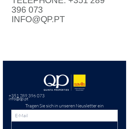
TELEPHONE: +351 289
396 073
INFO@QP.PT
+351 289 396 073
info@qp.pt
Tragen Sie sich in unseren Neusletter ein