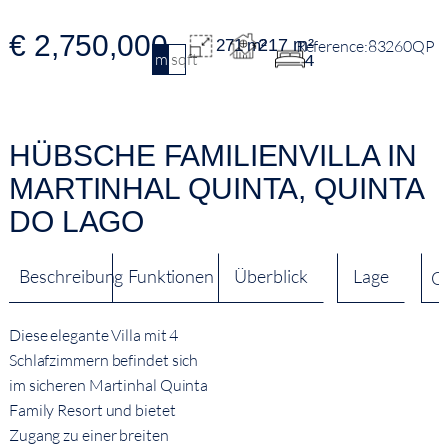
€ 2,750,000
217 m²
271 m²
83260QP
m2
sqft
4
HÜBSCHE FAMILIENVILLA IN
MARTINHAL QUINTA, QUINTA
DO LAGO
Beschreibung
Funktionen
Überblick
Lage
Q
Diese elegante Villa mit 4
Schlafzimmern befindet sich
im sicheren Martinhal Quinta
Family Resort und bietet
Zugang zu einer breiten