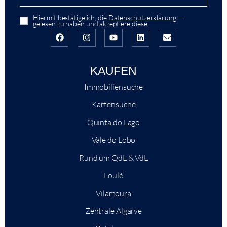
Hiermit bestätige ich, die
Datenschutzerklärung
—
gelesen zu haben und akzeptiere diese.
KAUFEN
Immobiliensuche
Kartensuche
Quinta do Lago
Vale do Lobo
Rund um QdL & VdL
Loulé
Vilamoura
Zentrale Algarve