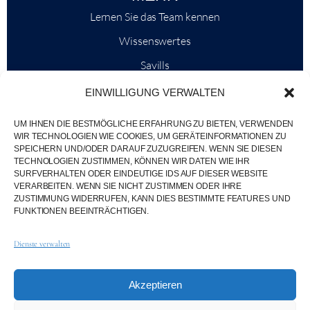
Lernen Sie das Team kennen
Wissenswertes
Savills
Marktinformationen
EINWILLIGUNG VERWALTEN
Warum QP Savills?
UM IHNEN DIE BESTMÖGLICHE ERFAHRUNG ZU BIETEN, VERWENDEN
Nachrichten & Veranstaltungen
WIR TECHNOLOGIEN WIE COOKIES, UM GERÄTEINFORMATIONEN ZU
SPEICHERN UND/ODER DARAUF ZUZUGREIFEN. WENN SIE DIESEN
Karten der Region
TECHNOLOGIEN ZUSTIMMEN, KÖNNEN WIR DATEN WIE IHR
SURFVERHALTEN ODER EINDEUTIGE IDS AUF DIESER WEBSITE
Gemeinschaft
VERARBEITEN. WENN SIE NICHT ZUSTIMMEN ODER IHRE
ZUSTIMMUNG WIDERRUFEN, KANN DIES BESTIMMTE FEATURES UND
Karriere
FUNKTIONEN BEEINTRÄCHTIGEN.
Dienste verwalten
© Weber Media®
Alle Rechte vorbehalten 2026.
Akzeptieren
Datenschutzerklärung
Impressum
AGB