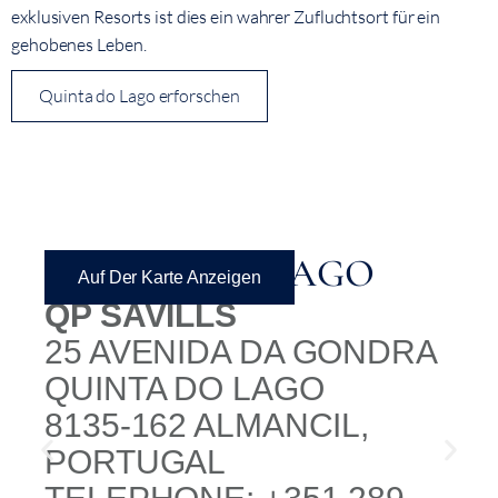
exklusiven Resorts ist dies ein wahrer Zufluchtsort für ein
gehobenes Leben.
Quinta do Lago erforschen
QUINTA DO LAGO
Auf Der Karte Anzeigen
QP SAVILLS
25 AVENIDA DA GONDRA
QUINTA DO LAGO
8135-162 ALMANCIL,
PORTUGAL