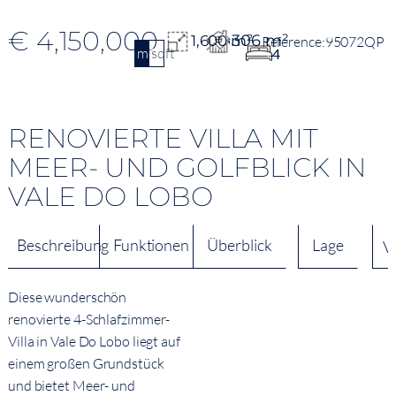
€ 4,150,000
306 m²
1,600 m²
95072QP
m2
sqft
4
RENOVIERTE VILLA MIT
MEER- UND GOLFBLICK IN
VALE DO LOBO
Beschreibung
Funktionen
Überblick
Lage
V
Diese wunderschön
renovierte 4-Schlafzimmer-
Villa in Vale Do Lobo liegt auf
einem großen Grundstück
und bietet Meer- und