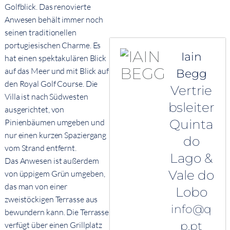
Golfblick. Das renovierte
Anwesen behält immer noch
seinen traditionellen
portugiesischen Charme. Es
Iain
hat einen spektakulären Blick
auf das Meer und mit Blick auf
Begg
den Royal Golf Course. Die
Vertrie
Villa ist nach Südwesten
bsleiter
ausgerichtet, von
Quinta
Pinienbäumen umgeben und
nur einen kurzen Spaziergang
do
vom Strand entfernt.
Lago &
Das Anwesen ist außerdem
Vale do
von üppigem Grün umgeben,
das man von einer
Lobo
zweistöckigen Terrasse aus
info@q
bewundern kann. Die Terrasse
p.pt
verfügt über einen Grillplatz