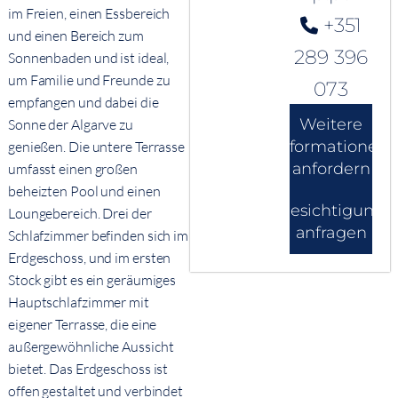
im Freien, einen Essbereich
+351
und einen Bereich zum
289 396
Sonnenbaden und ist ideal,
um Familie und Freunde zu
073
empfangen und dabei die
Weitere
Sonne der Algarve zu
Informationen
genießen. Die untere Terrasse
anfordern
umfasst einen großen
beheizten Pool und einen
Besichtigung
Loungebereich. Drei der
anfragen
Schlafzimmer befinden sich im
Erdgeschoss, und im ersten
Stock gibt es ein geräumiges
Hauptschlafzimmer mit
eigener Terrasse, die eine
außergewöhnliche Aussicht
bietet. Das Erdgeschoss ist
offen gestaltet und verbindet