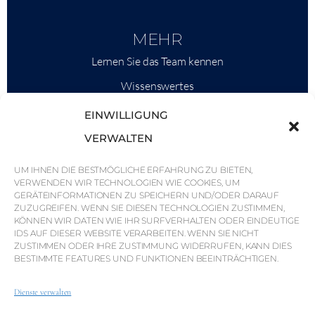
MEHR
Lernen Sie das Team kennen
Wissenswertes
Savills
EINWILLIGUNG
Marktinformationen
VERWALTEN
Warum QP Savills?
UM IHNEN DIE BESTMÖGLICHE ERFAHRUNG ZU BIETEN,
VERWENDEN WIR TECHNOLOGIEN WIE COOKIES, UM
Nachrichten & Veranstaltungen
GERÄTEINFORMATIONEN ZU SPEICHERN UND/ODER DARAUF
Karten der Region
ZUZUGREIFEN. WENN SIE DIESEN TECHNOLOGIEN ZUSTIMMEN,
KÖNNEN WIR DATEN WIE IHR SURFVERHALTEN ODER EINDEUTIGE
Gemeinschaft
IDS AUF DIESER WEBSITE VERARBEITEN. WENN SIE NICHT
ZUSTIMMEN ODER IHRE ZUSTIMMUNG WIDERRUFEN, KANN DIES
Karriere
BESTIMMTE FEATURES UND FUNKTIONEN BEEINTRÄCHTIGEN.
Dienste verwalten