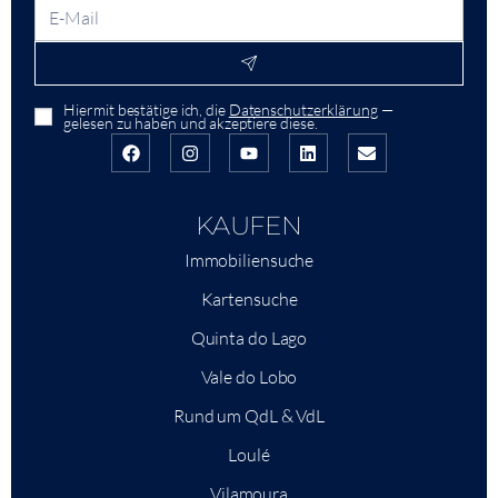
Hiermit bestätige ich, die
Datenschutzerklärung
—
gelesen zu haben und akzeptiere diese.
KAUFEN
Immobiliensuche
Kartensuche
Quinta do Lago
Vale do Lobo
Rund um QdL & VdL
Loulé
Vilamoura