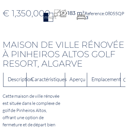
€ 1,350,000
183 m²
08055QP
m2
sqft
3
MAISON DE VILLE RÉNOVÉE
À PINHEIROS ALTOS GOLF
RESORT, ALGARVE
Description
Caractéristiques
Aperçu
Emplacement
C
Cette maison de ville rénovée
est située dans le complexe de
golf de Pinheiros Altos,
offrant une option de
fermeture et de départ bien