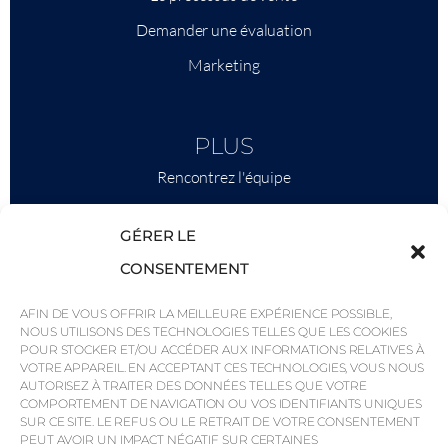
Demander une évaluation
Marketing
PLUS
Rencontrez l'équipe
Ce qu'il faut savoir
GÉRER LE
Savills
CONSENTEMENT
Intelligence économique
AFIN DE VOUS OFFRIR LA MEILLEURE EXPÉRIENCE POSSIBLE,
Pourquoi QP Savills ?
NOUS UTILISONS DES TECHNOLOGIES TELLES QUE LES COOKIES
Actualités et événements
POUR STOCKER ET/OU ACCÉDER AUX INFORMATIONS RELATIVES À
VOTRE APPAREIL. EN ACCEPTANT CES TECHNOLOGIES, VOUS NOUS
Cartes de la région
AUTORISEZ À TRAITER DES DONNÉES TELLES QUE VOTRE
COMPORTEMENT DE NAVIGATION OU VOS IDENTIFIANTS UNIQUES
Communauté
SUR CE SITE. LE REFUS OU LE RETRAIT DE VOTRE CONSENTEMENT
PEUT AVOIR UN IMPACT NÉGATIF SUR CERTAINES