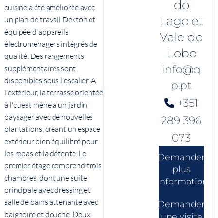
do
cuisine a été améliorée avec
Lago et
un plan de travail Dekton et
équipée d'appareils
Vale do
électroménagers intégrés de
Lobo
qualité. Des rangements
info@q
supplémentaires sont
disponibles sous l'escalier. A
p.pt
l'extérieur, la terrasse orientée
+351
à l'ouest mène à un jardin
paysager avec de nouvelles
289 396
plantations, créant un espace
073
extérieur bien équilibré pour
les repas et la détente. Le
Demander
premier étage comprend trois
plus
chambres, dont une suite
d'informations
principale avec dressing et
salle de bains attenante avec
Demander
baignoire et douche. Deux
une visite