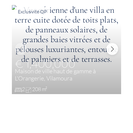
Exclusivité QP
€ 1,400,000
Maison de ville haut de gamme à
É
L'Orangerie, Vilamoura
M
2
208 m²