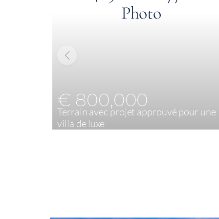
€ 800,000
Terrain avec projet approuvé pour une
villa de luxe
6
1 025,80 m²