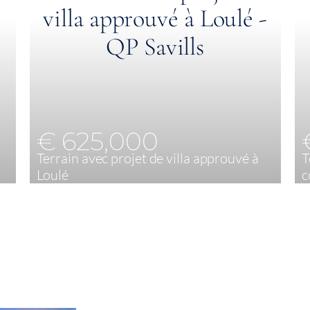
€ 625,000
Terrain avec projet de villa approuvé à
T
Loulé
c
3
600 m²