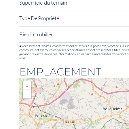
Superficie du terrain
Type De Propriété
Bien immobilier
Avertissement : toutes les informations relatives à la propriété, y compris la sup
construite, ont été fournies par les propriétaires et sont présentées à titre indi
garantir l'exactitude de ces informations, et les parties intéressées doivent véri
louer.
EMPLACEMENT
+
−