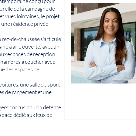
contemporaine conçu pour
urelle de la campagne de
t vues lointaines, le projet
 une résidence privée
 rez-de-chaussée s'articule
sine à aire ouverte, avec un
t aux espaces de réception
chambres à coucher avec
 que des espaces de
oitures, une salle de sport
es de rangement et une
gers conçus pour la détente
espace dédié aux feux de