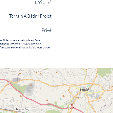
4,690 m²
Terrain À Bâtir / Projet
Privé
erficie du terrain et/ou la surface
catif uniquement. QP Savills ne peut
fier tous les détails avant d'acheter ou de