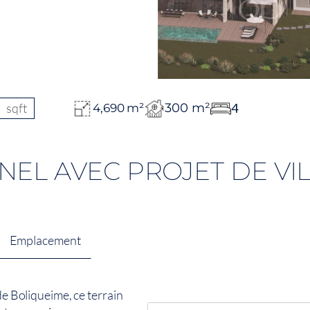
sqft
300 m²
4
4,690 m²
NEL AVEC PROJET DE VI
Emplacement
de Boliqueime, ce terrain