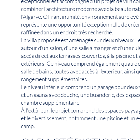
exceptionnel est accompagné d'un projet de villa 
combiner l'architecture moderne avec la beauté nat
l'Algarve. Offrant intimité, environnement surélevé e
représente une opportunité exceptionnelle de créer
raffinée dans un endroit très recherché.
La villa proposée est aménagée sur deux niveaux. Le
autour d'un salon, d'une salle à manger et d'une cui
accès direct aux terrasses couvertes, à la piscine e
extérieurs. Ce niveau comprend également quatre 
salle de bains, toutes avec accès à l'extérieur, ainsi
rangement supplémentaires.
Le niveau inférieur comprend un garage pour deux v
et un sauna avec douche, une buanderie, des espac
chambre supplémentaire.
À l'extérieur, le projet comprend des espaces paysa
et le divertissement, notamment une piscine et un 
camp.