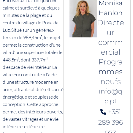
Encosta da Luz, un quartier
Monika
calme et surélevé à quelques
Hanlon
minutes de la plage et du
Directe
centre du village de Praia da
Luz. Situé sur un généreux
ur
terrain de 989,45m², le projet
comm
permet la construction d'une
ercial
villa d'une superficie totale de
448,5m², dont 337,7m²
Progra
d'espace de vie intérieur. La
mmes
villa sera construite à l'aide
neufs
d'une structure moderne en
acier, offrant solidité, efficacité
info@q
énergétique et souplesse de
p.pt
conception. Cette approche
+351
permet des intérieurs ouverts,
de vastes vitrages et une vie
289 396
intérieure-extérieure