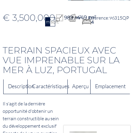
€ 3,500,000
449 m²
989 m²
96315QP
m2
sqft
4
TERRAIN SPACIEUX AVEC
VUE IMPRENABLE SUR LA
MER À LUZ, PORTUGAL
Description
Caractéristiques
Aperçu
Emplacement
Il s'agit de la dernière
opportunité d'obtenir un
terrain constructible au sein
du développement exclusif