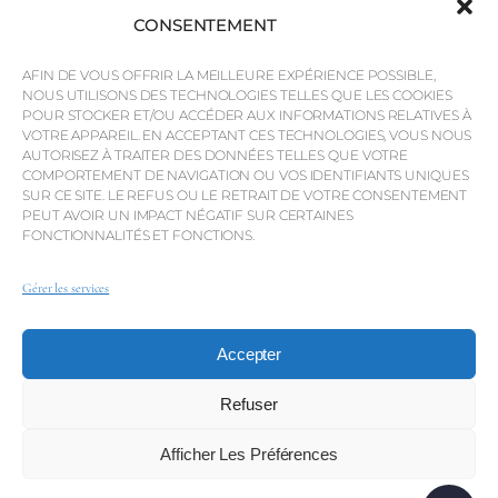
Savills
CONSENTEMENT
Intelligence économique
AFIN DE VOUS OFFRIR LA MEILLEURE EXPÉRIENCE POSSIBLE,
Pourquoi QP Savills ?
NOUS UTILISONS DES TECHNOLOGIES TELLES QUE LES COOKIES
POUR STOCKER ET/OU ACCÉDER AUX INFORMATIONS RELATIVES À
Actualités et événements
VOTRE APPAREIL. EN ACCEPTANT CES TECHNOLOGIES, VOUS NOUS
Cartes de la région
AUTORISEZ À TRAITER DES DONNÉES TELLES QUE VOTRE
COMPORTEMENT DE NAVIGATION OU VOS IDENTIFIANTS UNIQUES
Communauté
SUR CE SITE. LE REFUS OU LE RETRAIT DE VOTRE CONSENTEMENT
PEUT AVOIR UN IMPACT NÉGATIF SUR CERTAINES
Carrières
FONCTIONNALITÉS ET FONCTIONS.
Gérer les services
© Weber Media®
Tous droits réservés 2026.
Accepter
Politique de confidentialité
Mentions légales
Conditions générales
Canal de dénonciation
Refuser
Afficher Les Préférences
© QP Savills – Mills & Mills Lda. Tous droits réservés. Licence
immobilière n° AMI-1252 APEMIP 3785.