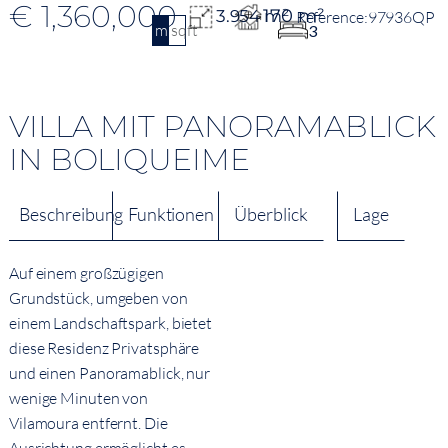
€ 1,360,000
170 m²
3.954 m²
97936QP
m2
sqft
3
VILLA MIT PANORAMABLICK
IN BOLIQUEIME
Beschreibung
Funktionen
Überblick
Lage
Auf einem großzügigen
Grundstück, umgeben von
einem Landschaftspark, bietet
diese Residenz Privatsphäre
und einen Panoramablick, nur
wenige Minuten von
Vilamoura entfernt. Die