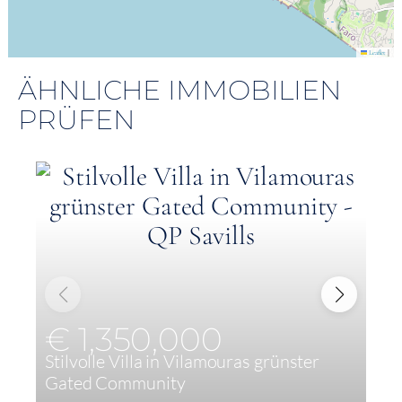
|
Leaflet
ÄHNLICHE IMMOBILIEN
PRÜFEN
€ 1,350,000
Stilvolle Villa in Vilamouras grünster
V
Gated Community
S