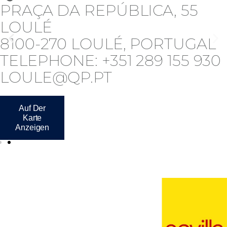
25 AVENIDA DA GONDRA
QUINTA DO LAGO
8135-162 ALMANCIL,
PORTUGAL
TELEPHONE: +351 289 396 073
INFO@QP.PT
Auf Der
Karte
Anzeigen