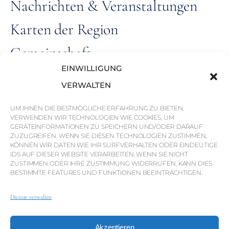
Nachrichten & Veranstaltungen
Karten der Region
Gemeinschaft
EINWILLIGUNG
Karriere
VERWALTEN
ALLE RECHTE
UM IHNEN DIE BESTMÖGLICHE ERFAHRUNG ZU BIETEN,
© Weber Media®
VERWENDEN WIR TECHNOLOGIEN WIE COOKIES, UM
VORBEHALTEN 2026.
GERÄTEINFORMATIONEN ZU SPEICHERN UND/ODER DARAUF
ZUZUGREIFEN. WENN SIE DIESEN TECHNOLOGIEN ZUSTIMMEN,
KÖNNEN WIR DATEN WIE IHR SURFVERHALTEN ODER EINDEUTIGE
Datenschutzerklärung
Impressum
AGB
IDS AUF DIESER WEBSITE VERARBEITEN. WENN SIE NICHT
ZUSTIMMEN ODER IHRE ZUSTIMMUNG WIDERRUFEN, KANN DIES
Whistleblowing-Kanal
BESTIMMTE FEATURES UND FUNKTIONEN BEEINTRÄCHTIGEN.
Dienste verwalten
© QP SAVILLS – MILLS &
MILLS LDA. ALLE RECHTE
Akzeptieren