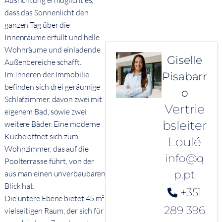
Ausrichtung ermöglicht es,
dass das Sonnenlicht den
ganzen Tag über die
Innenräume erfüllt und helle
Wohnräume und einladende
Giselle
Außenbereiche schafft.
Im Inneren der Immobilie
Pisabarr
befinden sich drei geräumige
o
Schlafzimmer, davon zwei mit
Vertrie
eigenem Bad, sowie zwei
bsleiter
weitere Bäder. Eine moderne
Küche öffnet sich zum
Loulé
Wohnzimmer, das auf die
info@q
Poolterrasse führt, von der
p.pt
aus man einen unverbaubaren
Blick hat.
+351
Die untere Ebene bietet 45 m²
289 396
vielseitigen Raum, der sich für