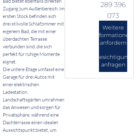
Bad bietet ebenfalls direkten
289 396
Zugang zum Außenbereich. Im
073
ersten Stock befinden sich
drei stilvolle Schlafzimmer mit
Weitere
eigenem Bad, die mit einer
Informationen
überdachten Terrasse
anfordern
verbunden sind, die sich
perfekt für ruhige Momente
Besichtigung
eignet.
anfragen
Die untere Etage umfasst eine
Garage für drei Autos mit
einer elektrischen
Ladestation.
Landschaftsgärten umrahmen
das Anwesen und sorgen für
Privatsphäre, während eine
Dachterrasse einen idealen
Aussichtspunkt bietet, um