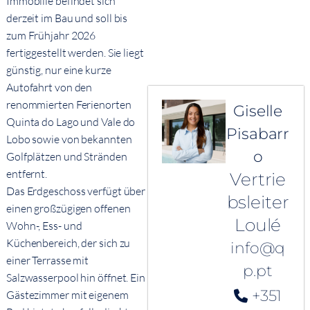
Immobilie befindet sich
derzeit im Bau und soll bis
zum Frühjahr 2026
fertiggestellt werden. Sie liegt
günstig, nur eine kurze
Autofahrt von den
renommierten Ferienorten
Giselle
Quinta do Lago und Vale do
Pisabarr
Lobo sowie von bekannten
o
Golfplätzen und Stränden
entfernt.
Vertrie
Das Erdgeschoss verfügt über
bsleiter
einen großzügigen offenen
Loulé
Wohn-, Ess- und
Küchenbereich, der sich zu
info@q
einer Terrasse mit
p.pt
Salzwasserpool hin öffnet. Ein
+351
Gästezimmer mit eigenem