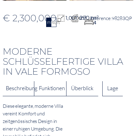
€ 2,300,000
290 m²
1,067 m²
98283QP
m2
sqft
4
MODERNE
SCHLÜSSELFERTIGE VILLA
IN VALE FORMOSO
Beschreibung
Funktionen
Überblick
Lage
Diese elegante, moderne Villa
vereint Komfort und
zeitgenössisches Design in
einer ruhigen Umgebung. Die