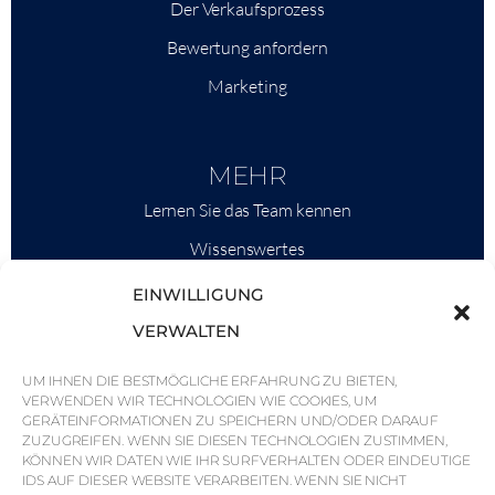
Der Verkaufsprozess
Bewertung anfordern
Marketing
MEHR
Lernen Sie das Team kennen
Wissenswertes
Savills
EINWILLIGUNG
Marktinformationen
VERWALTEN
Warum QP Savills?
UM IHNEN DIE BESTMÖGLICHE ERFAHRUNG ZU BIETEN,
VERWENDEN WIR TECHNOLOGIEN WIE COOKIES, UM
Nachrichten & Veranstaltungen
GERÄTEINFORMATIONEN ZU SPEICHERN UND/ODER DARAUF
Karten der Region
ZUZUGREIFEN. WENN SIE DIESEN TECHNOLOGIEN ZUSTIMMEN,
KÖNNEN WIR DATEN WIE IHR SURFVERHALTEN ODER EINDEUTIGE
Gemeinschaft
IDS AUF DIESER WEBSITE VERARBEITEN. WENN SIE NICHT