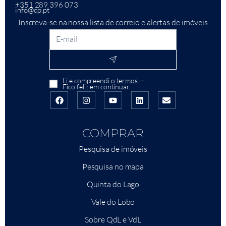
+351 289 396 073
info@qp.pt
Inscreva-se na nossa lista de correio e alertas de imóveis
Li e compreendi o
termos
—
Fico feliz em continuar.
COMPRAR
Pesquisa de imóveis
Pesquisa no mapa
Quinta do Lago
Vale do Lobo
Sobre QdL e VdL