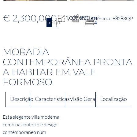
€ 2,300,000
290 m²
1,067 m²
98283QP
m2
sqft
4
MORADIA
CONTEMPORÂNEA PRONTA
A HABITAR EM VALE
FORMOSO
Descrição
Características
Visão Geral
Localização
Esta elegante villa moderna
combina conforto e design
contemporâneo num