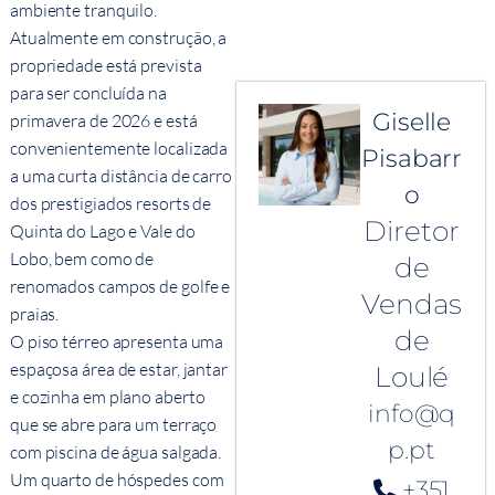
ambiente tranquilo.
Atualmente em construção, a
propriedade está prevista
para ser concluída na
Giselle
primavera de 2026 e está
convenientemente localizada
Pisabarr
a uma curta distância de carro
o
dos prestigiados resorts de
Diretor
Quinta do Lago e Vale do
Lobo, bem como de
de
renomados campos de golfe e
Vendas
praias.
de
O piso térreo apresenta uma
espaçosa área de estar, jantar
Loulé
e cozinha em plano aberto
info@q
que se abre para um terraço
p.pt
com piscina de água salgada.
Um quarto de hóspedes com
+351