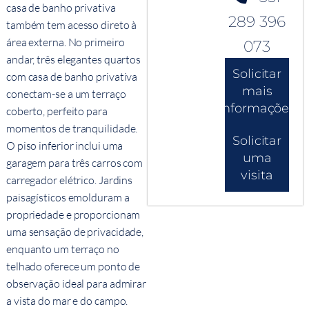
casa de banho privativa
289 396
também tem acesso direto à
área externa. No primeiro
073
andar, três elegantes quartos
Solicitar
com casa de banho privativa
mais
conectam-se a um terraço
informações
coberto, perfeito para
momentos de tranquilidade.
Solicitar
O piso inferior inclui uma
uma
garagem para três carros com
visita
carregador elétrico. Jardins
paisagísticos emolduram a
propriedade e proporcionam
uma sensação de privacidade,
enquanto um terraço no
telhado oferece um ponto de
observação ideal para admirar
a vista do mar e do campo.