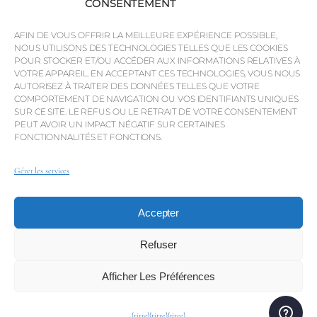
CONSENTEMENT
Intelligence économique
AFIN DE VOUS OFFRIR LA MEILLEURE EXPÉRIENCE POSSIBLE,
Pourquoi QP Savills ?
NOUS UTILISONS DES TECHNOLOGIES TELLES QUE LES COOKIES
POUR STOCKER ET/OU ACCÉDER AUX INFORMATIONS RELATIVES À
Actualités et événements
VOTRE APPAREIL. EN ACCEPTANT CES TECHNOLOGIES, VOUS NOUS
Cartes de la région
AUTORISEZ À TRAITER DES DONNÉES TELLES QUE VOTRE
COMPORTEMENT DE NAVIGATION OU VOS IDENTIFIANTS UNIQUES
Communauté
SUR CE SITE. LE REFUS OU LE RETRAIT DE VOTRE CONSENTEMENT
PEUT AVOIR UN IMPACT NÉGATIF SUR CERTAINES
Carrières
FONCTIONNALITÉS ET FONCTIONS.
Gérer les services
© Weber Media®
Tous droits réservés 2026.
Accepter
Politique de confidentialité
Mentions légales
Conditions générales
Canal de dénonciation
Refuser
Afficher Les Préférences
© QP Savills – Mills & Mills Lda. Tous droits réservés. Licence
immobilière n° AMI-1252 APEMIP 3785.
{titre}
{titre}
{titre}