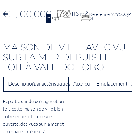
€ 1,100,000
116 m²
97950QP
m2
sqft
3
MAISON DE VILLE AVEC VUE
SUR LA MER DEPUIS LE
TOIT À VALE DO LOBO
Description
Caractéristiques
Aperçu
Emplacement
C
Répartie sur deux étages et un
toit, cette maison de ville bien
entretenue offre une vie
ouverte, des vues sur la mer et
un espace extérieur à