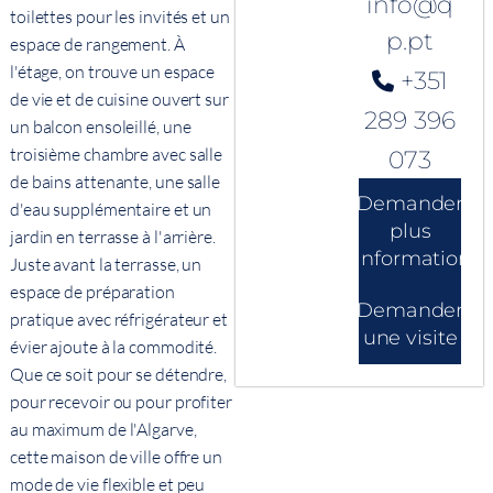
info@q
toilettes pour les invités et un
p.pt
espace de rangement. À
l'étage, on trouve un espace
+351
de vie et de cuisine ouvert sur
289 396
un balcon ensoleillé, une
troisième chambre avec salle
073
de bains attenante, une salle
Demander
d'eau supplémentaire et un
plus
jardin en terrasse à l'arrière.
d'informations
Juste avant la terrasse, un
espace de préparation
Demander
pratique avec réfrigérateur et
une visite
évier ajoute à la commodité.
Que ce soit pour se détendre,
pour recevoir ou pour profiter
au maximum de l'Algarve,
cette maison de ville offre un
mode de vie flexible et peu