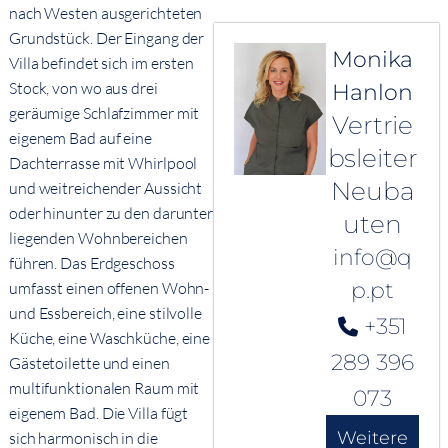
nach Westen ausgerichteten
Grundstück. Der Eingang der
Monika
Villa befindet sich im ersten
Stock, von wo aus drei
Hanlon
geräumige Schlafzimmer mit
Vertrie
eigenem Bad auf eine
bsleiter
Dachterrasse mit Whirlpool
Neuba
und weitreichender Aussicht
oder hinunter zu den darunter
uten
liegenden Wohnbereichen
info@q
führen. Das Erdgeschoss
p.pt
umfasst einen offenen Wohn-
und Essbereich, eine stilvolle
+351
Küche, eine Waschküche, eine
289 396
Gästetoilette und einen
multifunktionalen Raum mit
073
eigenem Bad. Die Villa fügt
Weitere
sich harmonisch in die