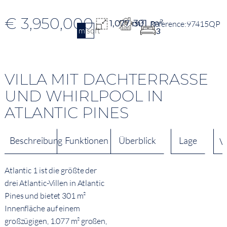
€ 3,950,000
301 m²
1,077 m²
97415QP
m2
sqft
3
VILLA MIT DACHTERRASSE
UND WHIRLPOOL IN
ATLANTIC PINES
Beschreibung
Funktionen
Überblick
Lage
V
Atlantic 1 ist die größte der
drei Atlantic-Villen in Atlantic
Pines und bietet 301 m²
Innenfläche auf einem
großzügigen, 1.077 m² großen,