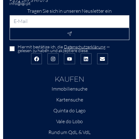
+351 289 396 073
info@qp.pt
Tragen Sie sich in unseren Neusletter ein
Hiermit bestätige ich, die
Datenschutzerklärung
—
gelesen zu haben und akzeptiere diese.
KAUFEN
Immobiliensuche
Kartensuche
Quinta do Lago
Vale do Lobo
Rund um QdL & VdL