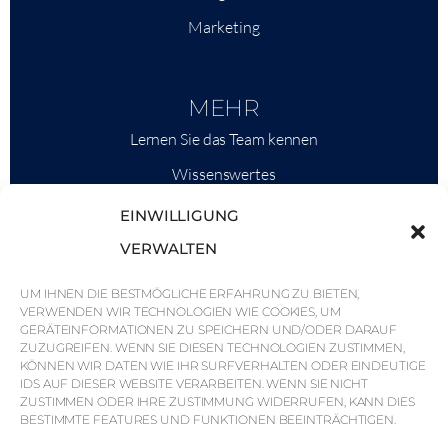
Marketing
MEHR
Lernen Sie das Team kennen
Wissenswertes
Savills
EINWILLIGUNG
Marktinformationen
VERWALTEN
Warum QP Savills?
UM IHNEN DIE BESTMÖGLICHE ERFAHRUNG ZU BIETEN,
VERWENDEN WIR TECHNOLOGIEN WIE COOKIES, UM
Nachrichten & Veranstaltungen
GERÄTEINFORMATIONEN ZU SPEICHERN UND/ODER DARAUF
Karten der Region
ZUZUGREIFEN. WENN SIE DIESEN TECHNOLOGIEN ZUSTIMMEN,
KÖNNEN WIR DATEN WIE IHR SURFVERHALTEN ODER EINDEUTIGE
Gemeinschaft
IDS AUF DIESER WEBSITE VERARBEITEN. WENN SIE NICHT
ZUSTIMMEN ODER IHRE ZUSTIMMUNG WIDERRUFEN, KANN DIES
Karriere
BESTIMMTE FEATURES UND FUNKTIONEN BEEINTRÄCHTIGEN.