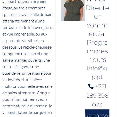
villa se trouve au premier
Directe
étage, où trois chambres
spacieuses avec salle de bains
ur
attenante mènent à une
comm
terrasse sur le toit avec jacuzzi
ercial
et vue imprenable, ou aux
espaces de vie situés en
Progra
dessous. Le rez-de-chaussée
mmes
comprend un salon et une
neufs
salle à manger ouverts, une
cuisine élégante, une
info@q
buanderie, un vestiaire pour
p.pt
les invités et une pièce
+351
multifonctionnelle avec salle
de bains attenante. Conçue
289 396
pour s'harmoniser avec la
073
pente naturelle du terrain, la
villa est dotée de parquet en
Demander