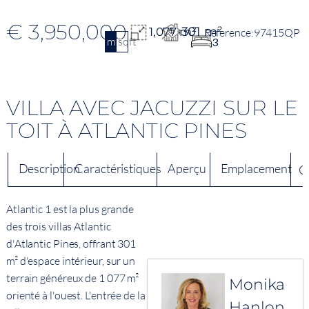
€ 3,950,000
301 m²
1,077 m²
97415QP
m2
sqft
3
VILLA AVEC JACUZZI SUR LE
TOIT À ATLANTIC PINES
Description
Caractéristiques
Aperçu
Emplacement
C
Atlantic 1 est la plus grande
des trois villas Atlantic
d'Atlantic Pines, offrant 301
m² d'espace intérieur, sur un
terrain généreux de 1 077 m²
Monika
orienté à l'ouest. L'entrée de la
Hanlon