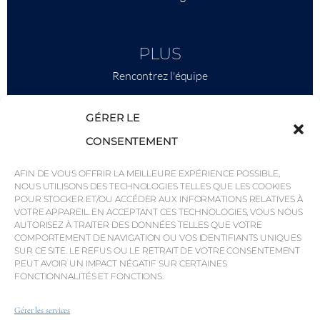
PLUS
Rencontrez l'équipe
Ce qu'il faut savoir
GÉRER LE
Savills
CONSENTEMENT
Intelligence économique
AFIN DE VOUS OFFRIR LA MEILLEURE EXPÉRIENCE POSSIBLE,
Pourquoi QP Savills ?
NOUS UTILISONS DES TECHNOLOGIES TELLES QUE LES COOKIES
POUR STOCKER ET/OU ACCÉDER AUX INFORMATIONS RELATIVES À
Actualités et événements
VOTRE APPAREIL. EN ACCEPTANT CES TECHNOLOGIES, VOUS NOUS
Cartes de la région
AUTORISEZ À TRAITER DES DONNÉES TELLES QUE VOTRE
COMPORTEMENT DE NAVIGATION OU VOS IDENTIFIANTS UNIQUES
Communauté
SUR CE SITE. LE REFUS OU LE RETRAIT DE VOTRE CONSENTEMENT
PEUT AVOIR UN IMPACT NÉGATIF SUR CERTAINES
Carrières
FONCTIONNALITÉS ET FONCTIONS.
Gérer les services