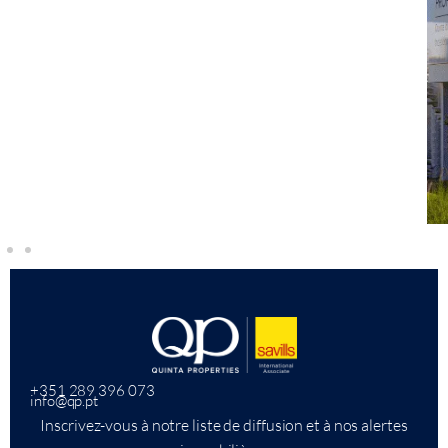
+351 289 396 073
info@qp.pt
Inscrivez-vous à notre liste de diffusion et à nos alertes