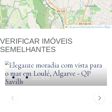
|
powered by Frymo Immobilien-Plugin
Leaflet
VERIFICAR IMÓVEIS
SEMELHANTES
€ 2,175,000
Elegante moradia com vista para o mar em
Loulé, Algarve
3
325,30 m²