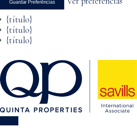
Ver preferências
Guardar Preferências
{título}
{título}
{título}