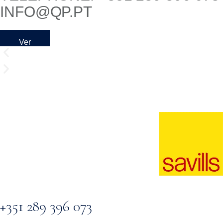
INFO@QP.PT
Ver
No
Mapa
+351 289 396 073