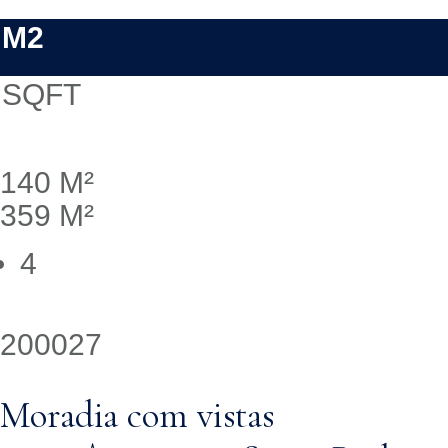
M2
SQFT
140 M²
359 M²
4
200027
Moradia com vistas