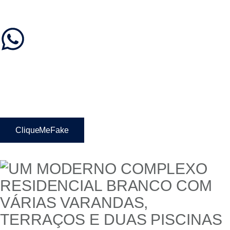
CliqueMeFake