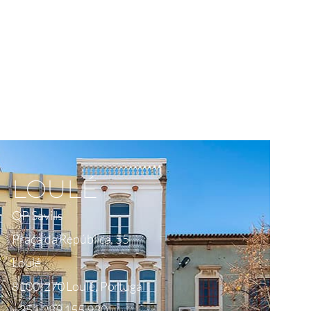
Ver No Mapa
LOULÉ
QP Savills
Praça da República, 55
Loulé
8100-270 Loulé, Portugal
+351 289 155 930