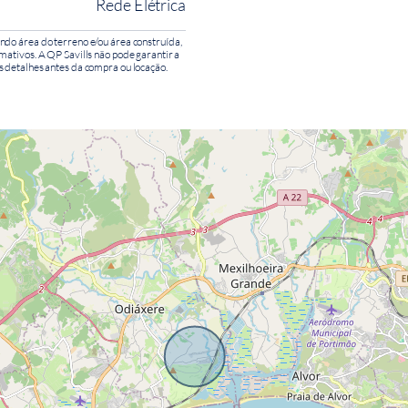
Rede Elétrica
ndo área do terreno e/ou área construída,
mativos. A QP Savills não pode garantir a
s detalhes antes da compra ou locação.