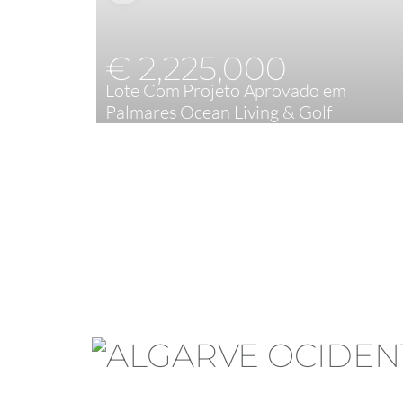
€ 2,225,000
Lote Com Projeto Aprovado em
Palmares Ocean Living & Golf
5
500 m²