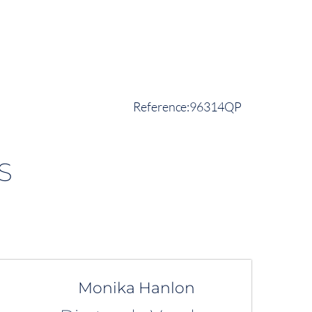
96314QP
S
Monika Hanlon