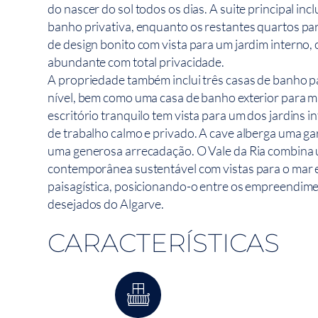
do nascer do sol todos os dias. A suite principal in
banho privativa, enquanto os restantes quartos pa
de design bonito com vista para um jardim interno, 
abundante com total privacidade.
A propriedade também inclui três casas de banho 
nível, bem como uma casa de banho exterior para 
escritório tranquilo tem vista para um dos jardins 
de trabalho calmo e privado. A cave alberga uma ga
uma generosa arrecadação. O Vale da Ria combina 
contemporânea sustentável com vistas para o mar 
paisagística, posicionando-o entre os empreendime
desejados do Algarve.
CARACTERÍSTICAS