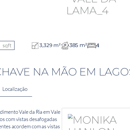
sqft
385 m²
4
3,329 m²
CHAVE NA MÃO EM LAGO
Localização
ndimento Vale da Ria em Vale
dos com vistas desafogadas
dentes acordem com as vistas