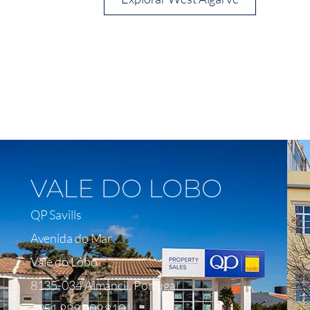
Ver No Mapa
VALE DO LOBO
QP Savills
Avenida do Mar
Vale do Lobo
8135-034 Almancil, Portugal
+351 289 009 810