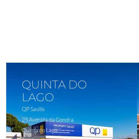
Ver No Mapa
QUINTA DO
LAGO
QP Savills
25 Avenida da Gondra
Quinta do Lago