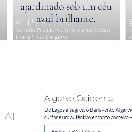
€ 1,950,000
Terreno Premium em Palmares Ocean
T
Living & Golf, Algarve
c
5
423 m²
Algarve Ocidental
De Lagos a Sagres, o Barlavento Algarvio
surfar e um autêntico encanto costeiro –
Explorar West Algarve