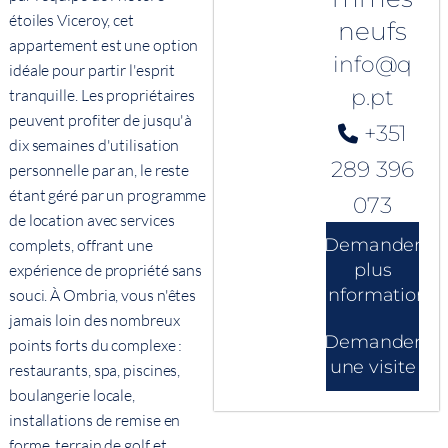
étoiles Viceroy, cet
neufs
appartement est une option
info@q
idéale pour partir l'esprit
p.pt
tranquille. Les propriétaires
peuvent profiter de jusqu'à
+351
dix semaines d'utilisation
289 396
personnelle par an, le reste
étant géré par un programme
073
de location avec services
Demander
complets, offrant une
plus
expérience de propriété sans
d'informations
souci. À Ombria, vous n'êtes
jamais loin des nombreux
Demander
points forts du complexe :
une visite
restaurants, spa, piscines,
boulangerie locale,
installations de remise en
forme, terrain de golf et