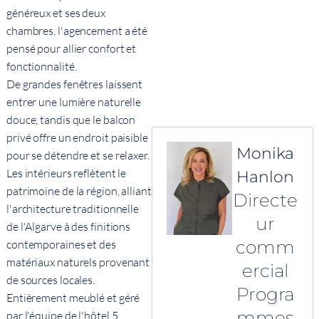
généreux et ses deux
chambres, l'agencement a été
pensé pour allier confort et
fonctionnalité.
De grandes fenêtres laissent
entrer une lumière naturelle
douce, tandis que le balcon
privé offre un endroit paisible
Monika
pour se détendre et se relaxer.
Les intérieurs reflètent le
Hanlon
patrimoine de la région, alliant
Directe
l'architecture traditionnelle
ur
de l'Algarve à des finitions
comm
contemporaines et des
matériaux naturels provenant
ercial
de sources locales.
Progra
Entièrement meublé et géré
mmes
par l'équipe de l'hôtel 5