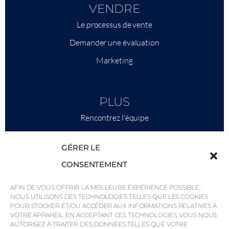
VENDRE
Le processus de vente
Demander une évaluation
Marketing
PLUS
Rencontrez l'équipe
Ce qu'il faut savoir
GÉRER LE
Savills
CONSENTEMENT
Intelligence économique
AFIN DE VOUS OFFRIR LA MEILLEURE EXPÉRIENCE POSSIBLE,
Pourquoi QP Savills ?
NOUS UTILISONS DES TECHNOLOGIES TELLES QUE LES COOKIES
POUR STOCKER ET/OU ACCÉDER AUX INFORMATIONS RELATIVES À
Actualités et événements
VOTRE APPAREIL. EN ACCEPTANT CES TECHNOLOGIES, VOUS NOUS
Cartes de la région
AUTORISEZ À TRAITER DES DONNÉES TELLES QUE VOTRE