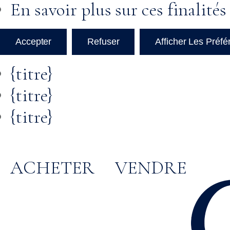
En savoir plus sur ces finalités
Accepter
Refuser
Afficher Les Préf
{titre}
{titre}
{titre}
ACHETER
VENDRE