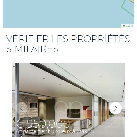
|
Leaflet
VÉRIFIER LES PROPRIÉTÉS
SIMILAIRES
€ 950,000
Appartement luxueux à Oak35
L