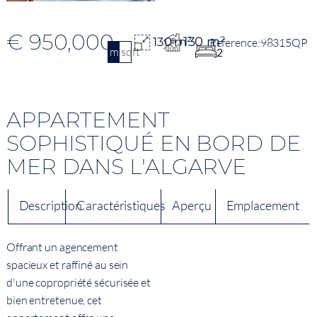
€ 950,000
130 m²
130 m²
98315QP
m2
sqft
2
APPARTEMENT
SOPHISTIQUÉ EN BORD DE
MER DANS L'ALGARVE
Description
Caractéristiques
Aperçu
Emplacement
Offrant un agencement
spacieux et raffiné au sein
d'une copropriété sécurisée et
bien entretenue, cet