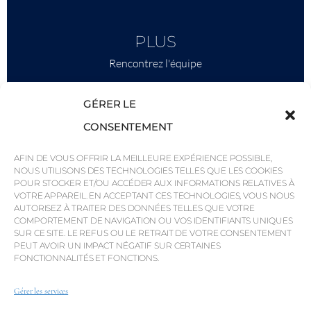
PLUS
Rencontrez l'équipe
Ce qu'il faut savoir
GÉRER LE
Savills
CONSENTEMENT
Intelligence économique
AFIN DE VOUS OFFRIR LA MEILLEURE EXPÉRIENCE POSSIBLE,
Pourquoi QP Savills ?
NOUS UTILISONS DES TECHNOLOGIES TELLES QUE LES COOKIES
POUR STOCKER ET/OU ACCÉDER AUX INFORMATIONS RELATIVES À
Actualités et événements
VOTRE APPAREIL. EN ACCEPTANT CES TECHNOLOGIES, VOUS NOUS
Cartes de la région
AUTORISEZ À TRAITER DES DONNÉES TELLES QUE VOTRE
COMPORTEMENT DE NAVIGATION OU VOS IDENTIFIANTS UNIQUES
Communauté
SUR CE SITE. LE REFUS OU LE RETRAIT DE VOTRE CONSENTEMENT
PEUT AVOIR UN IMPACT NÉGATIF SUR CERTAINES
Carrières
FONCTIONNALITÉS ET FONCTIONS.
Gérer les services