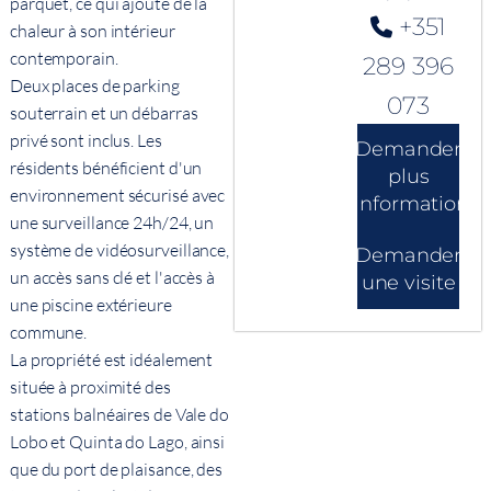
parquet, ce qui ajoute de la
+351
chaleur à son intérieur
contemporain.
289 396
Deux places de parking
073
souterrain et un débarras
privé sont inclus. Les
Demander
résidents bénéficient d'un
plus
environnement sécurisé avec
d'informations
une surveillance 24h/24, un
système de vidéosurveillance,
Demander
un accès sans clé et l'accès à
une visite
une piscine extérieure
commune.
La propriété est idéalement
située à proximité des
stations balnéaires de Vale do
Lobo et Quinta do Lago, ainsi
que du port de plaisance, des