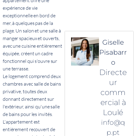
appartement offre une
expérience de vie
exceptionnelle en bord de
mer, à quelques pas de la
plage. Un salon et une salle à
manger spacieux et ouverts,
Giselle
avec une cuisine entièrement
Pisabarr
équipée, créent un cadre
fonctionnel qui s'ouvre sur
o
une terrasse.
Directe
Le logement comprend deux
ur
chambres avec salle de bains
comm
privative, toutes deux
donnant directement sur
ercial à
l'extérieur, ainsi qu'une salle
Loulé
de bains pour les invités.
info@q
L'appartement est
entièrement recouvert de
p.pt