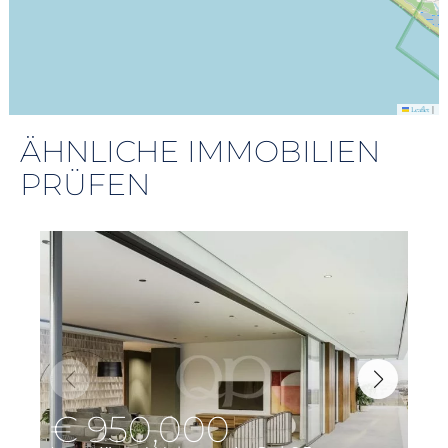
|
Leaflet
ÄHNLICHE IMMOBILIEN
PRÜFEN
€ 950,000