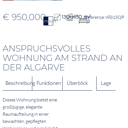
€ 950,000
130 m²
130 m²
98315QP
m2
sqft
2
ANSPRUCHSVOLLES
WOHNUNG AM STRAND AN
DER ALGARVE
Beschreibung
Funktionen
Überblick
Lage
Dieses Wohnung bietet eine
großzügige, elegante
Raumaufteilung in einer
bewachten, gepflegten