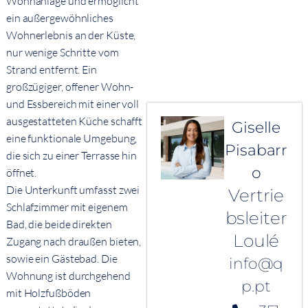
Wohnanlage und ermöglicht
ein außergewöhnliches
Wohnerlebnis an der Küste,
nur wenige Schritte vom
Strand entfernt. Ein
großzügiger, offener Wohn-
und Essbereich mit einer voll
ausgestatteten Küche schafft
Giselle
eine funktionale Umgebung,
Pisabarr
die sich zu einer Terrasse hin
o
öffnet.
Die Unterkunft umfasst zwei
Vertrie
Schlafzimmer mit eigenem
bsleiter
Bad, die beide direkten
Loulé
Zugang nach draußen bieten,
sowie ein Gästebad. Die
info@q
Wohnung ist durchgehend
p.pt
mit Holzfußböden