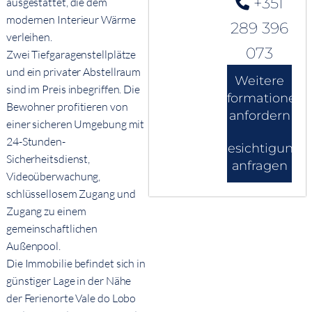
+351
ausgestattet, die dem
modernen Interieur Wärme
289 396
verleihen.
073
Zwei Tiefgaragenstellplätze
und ein privater Abstellraum
Weitere
sind im Preis inbegriffen. Die
Informationen
Bewohner profitieren von
anfordern
einer sicheren Umgebung mit
24-Stunden-
Besichtigung
Sicherheitsdienst,
anfragen
Videoüberwachung,
schlüssellosem Zugang und
Zugang zu einem
gemeinschaftlichen
Außenpool.
Die Immobilie befindet sich in
günstiger Lage in der Nähe
der Ferienorte Vale do Lobo