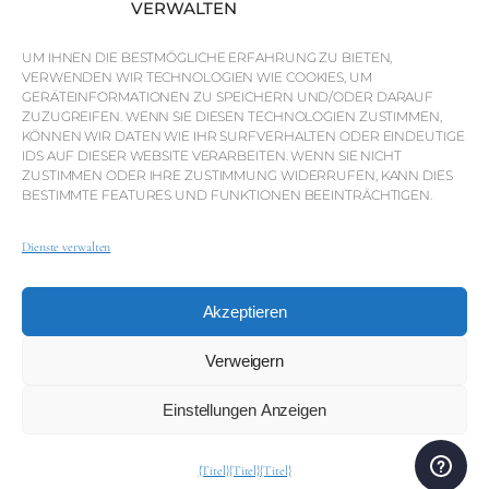
Marktinformationen
VERWALTEN
Warum QP Savills?
UM IHNEN DIE BESTMÖGLICHE ERFAHRUNG ZU BIETEN,
VERWENDEN WIR TECHNOLOGIEN WIE COOKIES, UM
Nachrichten & Veranstaltungen
GERÄTEINFORMATIONEN ZU SPEICHERN UND/ODER DARAUF
Karten der Region
ZUZUGREIFEN. WENN SIE DIESEN TECHNOLOGIEN ZUSTIMMEN,
KÖNNEN WIR DATEN WIE IHR SURFVERHALTEN ODER EINDEUTIGE
Gemeinschaft
IDS AUF DIESER WEBSITE VERARBEITEN. WENN SIE NICHT
ZUSTIMMEN ODER IHRE ZUSTIMMUNG WIDERRUFEN, KANN DIES
Karriere
BESTIMMTE FEATURES UND FUNKTIONEN BEEINTRÄCHTIGEN.
Dienste verwalten
© Weber Media®
Alle Rechte vorbehalten 2026.
Akzeptieren
Datenschutzerklärung
Impressum
AGB
Whistleblowing-Kanal
Verweigern
Einstellungen Anzeigen
© QP Savills – Mills & Mills Lda. Alle Rechte vorbehalten.
Immobilienlizenz Nr. AMI-1252 APEMIP 3785.
{Titel}
{Titel}
{Titel}