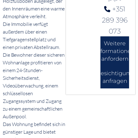
Holzfußboden ausgelegt, der
+351
den Innenräumen eine warme
Atmosphäre verleiht.
289 396
Die Immobilie verfügt
073
außerdem über einen
Tiefgaragenstellplatz und
Weitere
einen privaten Abstellraum.
Informationen
Die Bewohner dieser sicheren
anfordern
Wohnanlage profitieren von
einem 24-Stunden-
Besichtigung
Sicherheitsdienst,
anfragen
Videoüberwachung, einem
schlüssellosen
Zugangssystem und Zugang
zu einem gemeinschaftlichen
Außenpool.
Das Wohnung befindet sich in
günstiger Lage und bietet