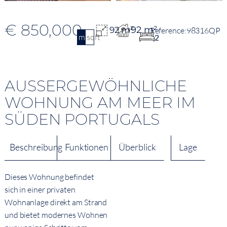
€ 850,000
92 m²
92 m²
98316QP
m2
sqft
2
AUSSERGEWÖHNLICHE W
OHNUNG AM MEER IM S
ÜDEN PORTUGALS
Beschreibung
Funktionen
Überblick
Lage
Dieses Wohnung befindet
sich in einer privaten
Wohnanlage direkt am Strand
und bietet modernes Wohnen