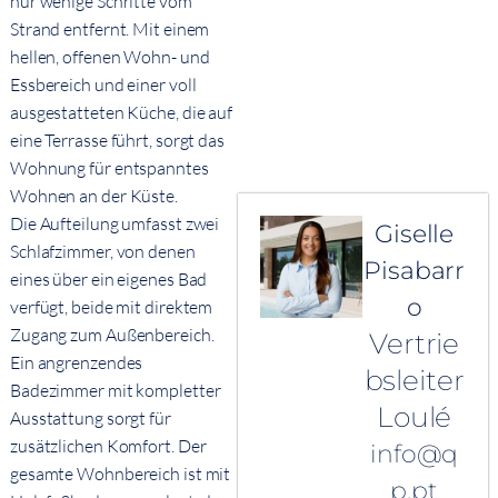
nur wenige Schritte vom
Strand entfernt. Mit einem
hellen, offenen Wohn- und
Essbereich und einer voll
ausgestatteten Küche, die auf
eine Terrasse führt, sorgt das
Wohnung für entspanntes
Wohnen an der Küste.
Die Aufteilung umfasst zwei
Giselle
Schlafzimmer, von denen
Pisabarr
eines über ein eigenes Bad
o
verfügt, beide mit direktem
Zugang zum Außenbereich.
Vertrie
Ein angrenzendes
bsleiter
Badezimmer mit kompletter
Loulé
Ausstattung sorgt für
zusätzlichen Komfort. Der
info@q
gesamte Wohnbereich ist mit
p.pt