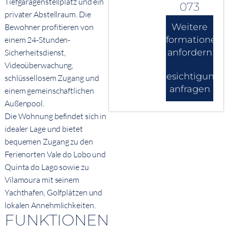
Tiefgaragenstellplatz und ein
073
privater Abstellraum. Die
Weitere
Bewohner profitieren von
Informationen
einem 24-Stunden-
anfordern
Sicherheitsdienst,
Videoüberwachung,
Besichtigung
schlüssellosem Zugang und
anfragen
einem gemeinschaftlichen
Außenpool.
Die Wohnung befindet sich in
idealer Lage und bietet
bequemen Zugang zu den
Ferienorten Vale do Lobo und
Quinta do Lago sowie zu
Vilamoura mit seinem
Yachthafen, Golfplätzen und
lokalen Annehmlichkeiten.
FUNKTIONEN