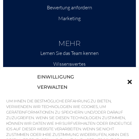
Bewertung anfordern
Marketing
MEHR
Lernen Sie das Team kennen
Wissenswertes
Savills
EINWILLIGUNG
Marktinformationen
VERWALTEN
Warum QP Savills?
UM IHNEN DIE BESTMÖGLICHE ERFAHRUNG ZU BIETEN,
VERWENDEN WIR TECHNOLOGIEN WIE COOKIES, UM
Nachrichten & Veranstaltungen
GERÄTEINFORMATIONEN ZU SPEICHERN UND/ODER DARAUF
Karten der Region
ZUZUGREIFEN. WENN SIE DIESEN TECHNOLOGIEN ZUSTIMMEN,
KÖNNEN WIR DATEN WIE IHR SURFVERHALTEN ODER EINDEUTIGE
Gemeinschaft
IDS AUF DIESER WEBSITE VERARBEITEN. WENN SIE NICHT
ZUSTIMMEN ODER IHRE ZUSTIMMUNG WIDERRUFEN, KANN DIES