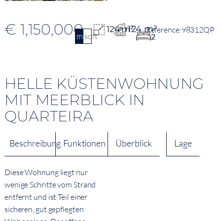
€ 1,150,000
124 m²
124 m²
98312QP
m2
sqft
2
HELLE KÜSTENWOHNUNG
MIT MEERBLICK IN
QUARTEIRA
Beschreibung
Funktionen
Überblick
Lage
Diese Wohnung liegt nur
wenige Schritte vom Strand
entfernt und ist Teil einer
sicheren, gut gepflegten