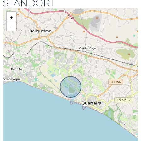
STANDORT
+
−