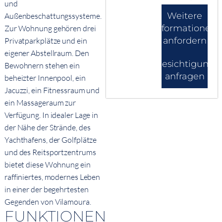
und
Weitere
Außenbeschattungssysteme.
Informationen
Zur Wohnung gehören drei
anfordern
Privatparkplätze und ein
eigener Abstellraum. Den
Besichtigung
Bewohnern stehen ein
anfragen
beheizter Innenpool, ein
Jacuzzi, ein Fitnessraum und
ein Massageraum zur
Verfügung. In idealer Lage in
der Nähe der Strände, des
Yachthafens, der Golfplätze
und des Reitsportzentrums
bietet diese Wohnung ein
raffiniertes, modernes Leben
in einer der begehrtesten
Gegenden von Vilamoura.
FUNKTIONEN