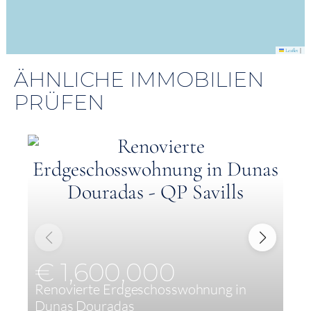
|
Leaflet
ÄHNLICHE IMMOBILIEN
PRÜFEN
€ 1,600,000
Renovierte Erdgeschosswohnung in
E
Dunas Douradas
a