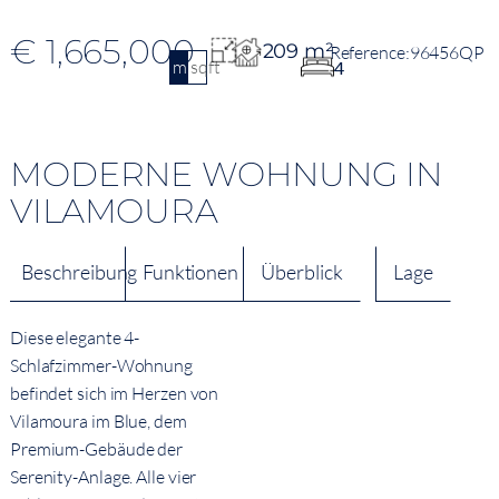
€ 1,665,000
209 m²
96456QP
m2
sqft
4
MODERNE WOHNUNG IN
VILAMOURA
Beschreibung
Funktionen
Überblick
Lage
Diese elegante 4-
Schlafzimmer-Wohnung
befindet sich im Herzen von
Vilamoura im Blue, dem
Premium-Gebäude der
Serenity-Anlage. Alle vier