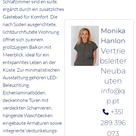
Schlafzimmer sind en suite,
ergänzt durch ein zusätzliches
Gästebad für Komfort. Die
nach Süden ausgerichtete,
Monika
lichtdurchflutete Wohnung
öffnet sich zu einem
Hanlon
großzügigen Balkon mit
Vertrie
Meerblick, ideal für ein
bsleiter
entspanntes Leben an der
Neuba
Küste. Zur minimalistischen
Ausstattung gehören LED-
uten
Beleuchtung,
info@q
Eichenlaminatböden,
p.pt
deckenhohe Türen mit
verdeckten Scharnieren,
+351
hängende Waschbecken,
289 396
eingebaute Armaturen sowie
integrierte Verdunkelungs-
073