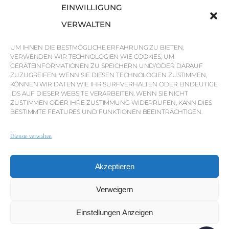
Savills
EINWILLIGUNG
Marktinformationen
VERWALTEN
Warum QP Savills?
UM IHNEN DIE BESTMÖGLICHE ERFAHRUNG ZU BIETEN,
VERWENDEN WIR TECHNOLOGIEN WIE COOKIES, UM
Nachrichten & Veranstaltungen
GERÄTEINFORMATIONEN ZU SPEICHERN UND/ODER DARAUF
Karten der Region
ZUZUGREIFEN. WENN SIE DIESEN TECHNOLOGIEN ZUSTIMMEN,
KÖNNEN WIR DATEN WIE IHR SURFVERHALTEN ODER EINDEUTIGE
Gemeinschaft
IDS AUF DIESER WEBSITE VERARBEITEN. WENN SIE NICHT
ZUSTIMMEN ODER IHRE ZUSTIMMUNG WIDERRUFEN, KANN DIES
Karriere
BESTIMMTE FEATURES UND FUNKTIONEN BEEINTRÄCHTIGEN.
Dienste verwalten
© Weber Media®
Alle Rechte vorbehalten 2026.
Akzeptieren
Datenschutzerklärung
Impressum
AGB
Whistleblowing-Kanal
Verweigern
Einstellungen Anzeigen
© QP Savills – Mills & Mills Lda. Alle Rechte vorbehalten.