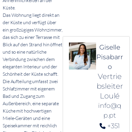
Annehmlichkeiten an der
Küste.
Das Wohnung liegt direkt an
der Küste und verfügt über
ein großzügiges Wohnzimmer,
das sich zu einer Terrasse mit
Blick auf den Strand hin öffnet
Giselle
und so eine natürliche
Pisabarr
Verbindung zwischen dem
o
eleganten Interieur und der
Schönheit der Küste schafft.
Vertrie
Die Aufteilung umfasst zwei
bsleiter
Schlafzimmer mit eigenem
Loulé
Bad und Zugang zum
Außenbereich, eine separate
info@q
Küche mit hochwertigen
p.pt
Miele-Geräten und eine
+351
Speisekammer mit reichlich