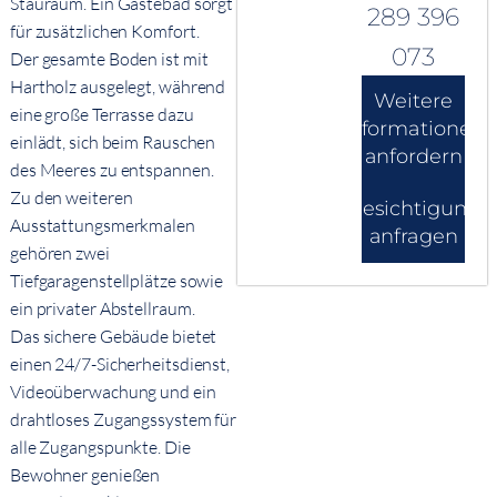
Stauraum. Ein Gästebad sorgt
289 396
für zusätzlichen Komfort.
073
Der gesamte Boden ist mit
Hartholz ausgelegt, während
Weitere
eine große Terrasse dazu
Informationen
einlädt, sich beim Rauschen
anfordern
des Meeres zu entspannen.
Zu den weiteren
Besichtigung
Ausstattungsmerkmalen
anfragen
gehören zwei
Tiefgaragenstellplätze sowie
ein privater Abstellraum.
Das sichere Gebäude bietet
einen 24/7-Sicherheitsdienst,
Videoüberwachung und ein
drahtloses Zugangssystem für
alle Zugangspunkte. Die
Bewohner genießen