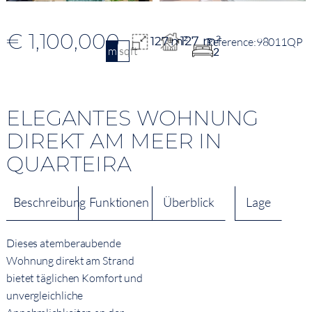
€ 1,100,000
127 m²
127 m²
98011QP
m2
sqft
2
ELEGANTES WOHNUNG
DIREKT AM MEER IN
QUARTEIRA
Beschreibung
Funktionen
Überblick
Lage
Dieses atemberaubende
Wohnung direkt am Strand
bietet täglichen Komfort und
unvergleichliche