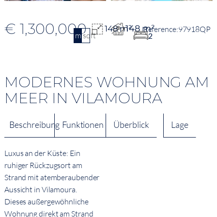
€ 1,300,000
148 m²
148 m²
97918QP
m2
sqft
2
MODERNES WOHNUNG AM
MEER IN VILAMOURA
Beschreibung
Funktionen
Überblick
Lage
Luxus an der Küste: Ein
ruhiger Rückzugsort am
Strand mit atemberaubender
Aussicht in Vilamoura.
Dieses außergewöhnliche
Wohnung direkt am Strand