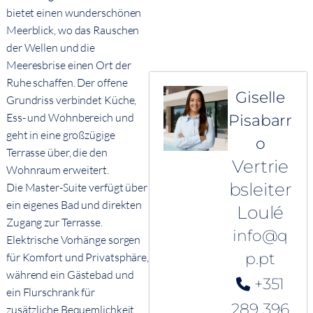
bietet einen wunderschönen
Meerblick, wo das Rauschen
der Wellen und die
Meeresbrise einen Ort der
Ruhe schaffen. Der offene
Giselle
Grundriss verbindet Küche,
Ess- und Wohnbereich und
Pisabarr
geht in eine großzügige
o
Terrasse über, die den
Vertrie
Wohnraum erweitert.
bsleiter
Die Master-Suite verfügt über
ein eigenes Bad und direkten
Loulé
Zugang zur Terrasse.
info@q
Elektrische Vorhänge sorgen
p.pt
für Komfort und Privatsphäre,
während ein Gästebad und
+351
ein Flurschrank für
289 396
zusätzliche Bequemlichkeit