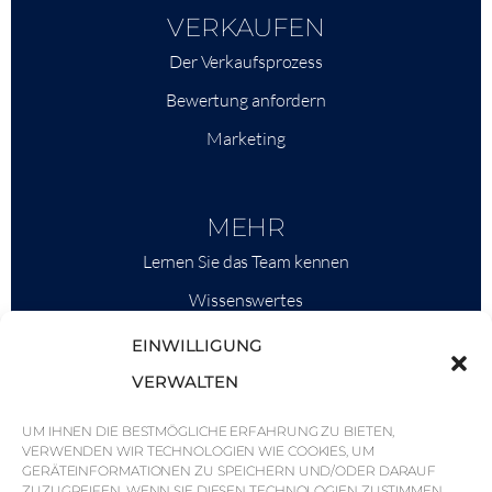
VERKAUFEN
Der Verkaufsprozess
Bewertung anfordern
Marketing
MEHR
Lernen Sie das Team kennen
Wissenswertes
Savills
EINWILLIGUNG
Marktinformationen
VERWALTEN
Warum QP Savills?
UM IHNEN DIE BESTMÖGLICHE ERFAHRUNG ZU BIETEN,
VERWENDEN WIR TECHNOLOGIEN WIE COOKIES, UM
Nachrichten & Veranstaltungen
GERÄTEINFORMATIONEN ZU SPEICHERN UND/ODER DARAUF
ZUZUGREIFEN. WENN SIE DIESEN TECHNOLOGIEN ZUSTIMMEN,