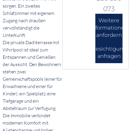
sorgen. Ein zweites
073
Schlafzimmer mit eigenem
Weitere
Zugang nach draußen
Informationen
vervollständigt die
anfordern
Unterkunft.
Die private Dachterrasse mit
Besichtigung
Whirlpool ist ideal zum
anfragen
Entspannen und Genießen
der Aussicht. Den Bewohnern
stehen zwei
Gemeinschaftspools (einer für
Erwachsene und einer für
Kinder), ein Spielplatz, eine
Tiefgarage und ein
Abstellraum zur Verfügung.
Die Immobilie verbindet
modernen Komfort mit
Küstencharme und hoher