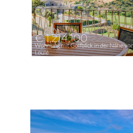
€ 1,214,100
Wohnung mit Golfblick in der Nähe vo
Loulé
2
172,27 m²