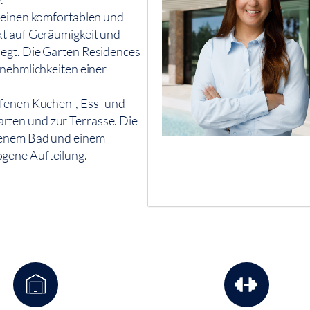
e einen komfortablen und
kt auf Geräumigkeit und
iegt. Die Garten Residences
nnehmlichkeiten einer
ffenen Küchen-, Ess- und
rten und zur Terrasse. Die
igenem Bad und einem
gene Aufteilung.