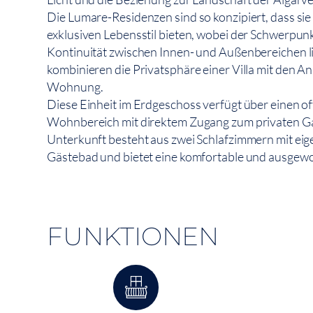
Die Lumare-Residenzen sind so konzipiert, dass si
exklusiven Lebensstil bieten, wobei der Schwerpun
Kontinuität zwischen Innen- und Außenbereichen l
kombinieren die Privatsphäre einer Villa mit den A
Wohnung.
Diese Einheit im Erdgeschoss verfügt über einen o
Wohnbereich mit direktem Zugang zum privaten Ga
Unterkunft besteht aus zwei Schlafzimmern mit e
Gästebad und bietet eine komfortable und ausgewo
FUNKTIONEN