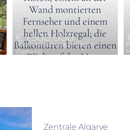
€ 1,300,000
n
Modernes Wohnung am Meer in
P
Vilamoura
M
2
148 m²
Zentrale Algarve