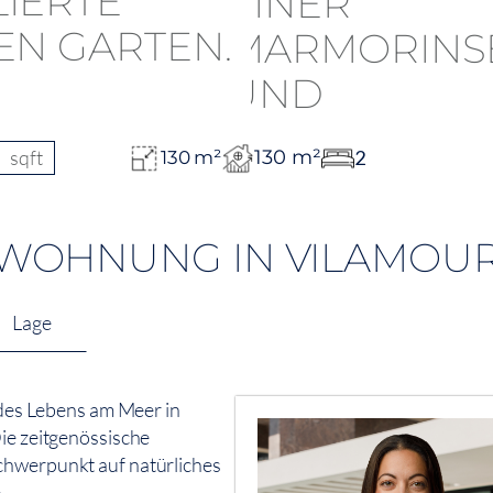
sqft
130 m²
2
130 m²
WOHNUNG IN VILAMOUR
Lage
n des Lebens am Meer in
Die zeitgenössische
chwerpunkt auf natürliches
e.