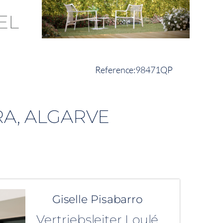
98471QP
A, ALGARVE
Giselle Pisabarro
Vertriebsleiter Loulé