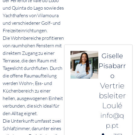
der Ferienorte Vale do Lobo
und Quinta do Lago sowie des
Yachthafens von Vilamoura
und verschiedener Golf- und
Freizeiteinrichtungen.
Die Wohnbereiche profitieren
von raumhohen Fenstern mit
direktem Zugang zu einer
Giselle
Terrasse, die den Raum mit
Pisabarr
Tageslicht durchfluten. Durch
o
die offene Raumaufteilung
werden Wohn-, Ess- und
Vertrie
Küchenbereich zu einer
bsleiter
hellen, ausgewogenen Einheit
Loulé
verbunden, die sich ideal für
den Alltag eignet.
info@q
Die Unterkunft umfasst zwei
p.pt
Schlafzimmer, darunter eines