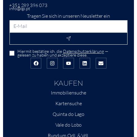
+351 289 396 073
info@qp.pt
Tragen Sie sich in unseren Neusletter ein
Hiermit bestätige ich, die
Datenschutzerklärung
—
gelesen zu haben und akzeptiere diese.
KAUFEN
Immobiliensuche
Kartensuche
Quinta do Lago
Vale do Lobo
Rund um QdL & VdL