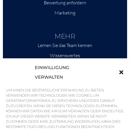
Bewertung anfordern
Marketing
MEHR
Lernen Sie das Team kennen
Wissenswertes
Savills
EINWILLIGUNG
Marktinformationen
VERWALTEN
Warum QP Savills?
UM IHNEN DIE BESTMÖGLICHE ERFAHRUNG ZU BIETEN,
VERWENDEN WIR TECHNOLOGIEN WIE COOKIES, UM
Nachrichten & Veranstaltungen
GERÄTEINFORMATIONEN ZU SPEICHERN UND/ODER DARAUF
Karten der Region
ZUZUGREIFEN. WENN SIE DIESEN TECHNOLOGIEN ZUSTIMMEN,
KÖNNEN WIR DATEN WIE IHR SURFVERHALTEN ODER EINDEUTIGE
Gemeinschaft
IDS AUF DIESER WEBSITE VERARBEITEN. WENN SIE NICHT
ZUSTIMMEN ODER IHRE ZUSTIMMUNG WIDERRUFEN, KANN DIES
Karriere
BESTIMMTE FEATURES UND FUNKTIONEN BEEINTRÄCHTIGEN.