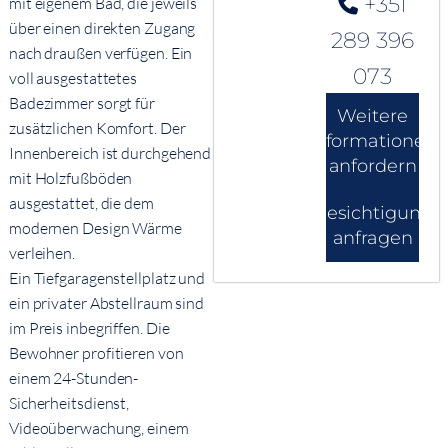
+351
mit eigenem Bad, die jeweils
über einen direkten Zugang
289 396
nach draußen verfügen. Ein
073
voll ausgestattetes
Badezimmer sorgt für
Weitere
zusätzlichen Komfort. Der
Informationen
Innenbereich ist durchgehend
anfordern
mit Holzfußböden
ausgestattet, die dem
Besichtigung
modernen Design Wärme
anfragen
verleihen.
Ein Tiefgaragenstellplatz und
ein privater Abstellraum sind
im Preis inbegriffen. Die
Bewohner profitieren von
einem 24-Stunden-
Sicherheitsdienst,
Videoüberwachung, einem