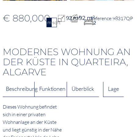
€ 880,000
92 m²
92 m²
98317QP
m2
sqft
2
MODERNES WOHNUNG AN
DER KÜSTE IN QUARTEIRA,
ALGARVE
Beschreibung
Funktionen
Überblick
Lage
Dieses Wohnung befindet
sich in einer privaten
Wohnanlage an der Küste
und liegt günstig in der Nähe