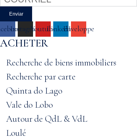
Enviar
acebook
Instagram
Youtube
LinkedIn
Enveloppe
ACHETER
Recherche de biens immobiliers
Recherche par carte
Quinta do Lago
Vale do Lobo
Autour de QdL & VdL
Loulé