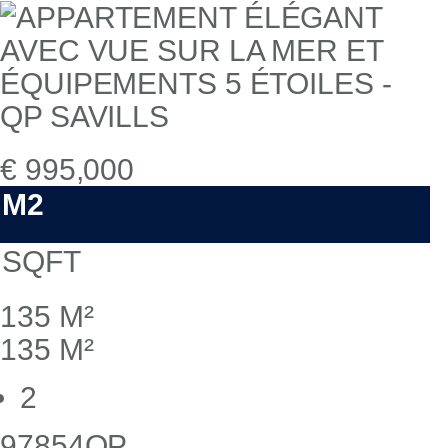
€ 995,000
M2
SQFT
135 M²
135 M²
2
97854QP