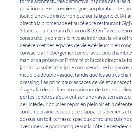
forme architecturale distinctive inspirée des ailes 
position rare en première ligne, surplombant le parc
jouit d'une vue ininterrompue sur la lagune et l'Atl
direct à la promenade et au célèbre restaurant Gigi'
Située sur un terrain d'environ 3 000 m² avec envir
construite, y compris le niveau inférieur, la villa of
généreux et des espaces de vie extérieurs bien conç
consacré à l'hébergement privé, avec cinq chambre
manière à préserver l'intimité et l'accès direct à la te
jardin. La suite principale comprend une baignoire, 
meuble à double vasque, tandis que les autres cha
dressing. Les principaux espaces de vie et de récept
étage afin de profiter au maximum de la vue surélev
portes-fenêtres s'ouvrent sur une vaste terrasse, c
de l'intérieur pour les repas en plein air et la détent
contemporaine est équipée d'appareils Siemens et 
dessus, un toit-terrasse spacieux offre une cuisine
avec une vue panoramique sur la côte. Le rez-de-ch