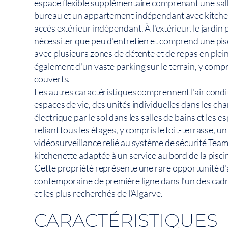
espace flexible supplémentaire comprenant une sal
bureau et un appartement indépendant avec kitchene
accès extérieur indépendant. À l'extérieur, le jardi
nécessiter que peu d'entretien et comprend une pis
avec plusieurs zones de détente et de repas en plein 
également d'un vaste parking sur le terrain, y compr
couverts.
Les autres caractéristiques comprennent l'air condi
espaces de vie, des unités individuelles dans les ch
électrique par le sol dans les salles de bains et les
reliant tous les étages, y compris le toit-terrasse, u
vidéosurveillance relié au système de sécurité Team
kitchenette adaptée à un service au bord de la pisci
Cette propriété représente une rare opportunité d
contemporaine de première ligne dans l'un des cadre
et les plus recherchés de l'Algarve.
CARACTÉRISTIQUES