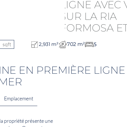
sqft
702 m²
5
2,931 m²
NE EN PREMIÈRE LIGNE 
 MER
Emplacement
la propriété présente une