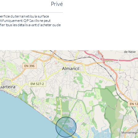
Privé
erficie du terrain et/ou la surface
catif uniquement. QP Savills ne peut
fier tous les détails avant d'acheter ou de