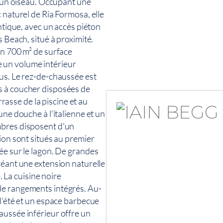
d'un oiseau. Occupant une
 naturel de Ria Formosa, elle
antique, avec un accès piéton
s Beach, situé à proximité.
on 700 m² de surface
fre un volume intérieur
us. Le rez-de-chaussée est
s à coucher disposées de
rrasse de la piscine et au
une douche à l'italienne et un
mbres disposent d'un
ion sont situés au premier
ée sur le lagon. De grandes
réant une extension naturelle
e. La cuisine noire
de rangements intégrés. Au-
 d'été et un espace barbecue
aussée inférieur offre un