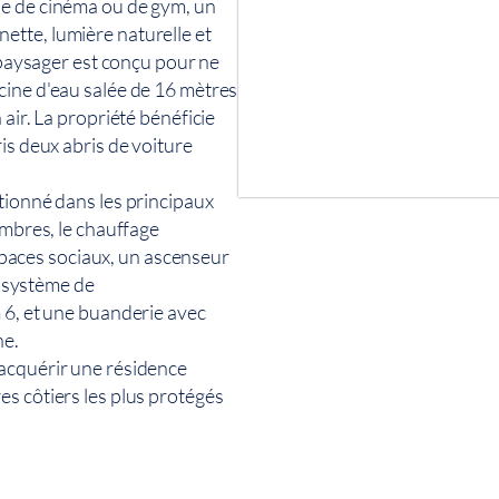
le de cinéma ou de gym, un
tte, lumière naturelle et
n paysager est conçu pour ne
cine d'eau salée de 16 mètres
air. La propriété bénéficie
is deux abris de voiture
tionné dans les principaux
ambres, le chauffage
 espaces sociaux, un ascenseur
n système de
 6, et une buanderie avec
ne.
'acquérir une résidence
s côtiers les plus protégés